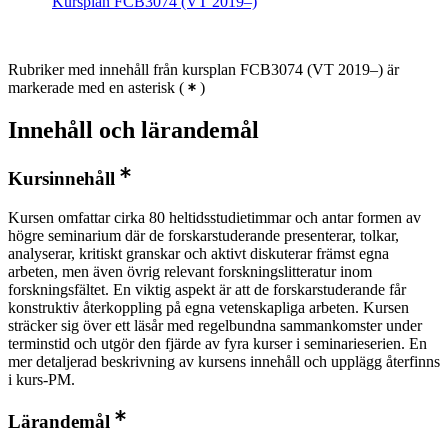
Kursplan FCB3074 (VT 2019–)
Rubriker med innehåll från kursplan FCB3074 (VT 2019–) är
markerade med en asterisk
(
)
Innehåll och lärandemål
Kursinnehåll
Kursen omfattar cirka 80 heltidsstudietimmar och antar formen av
högre seminarium där de forskarstuderande presenterar, tolkar,
analyserar, kritiskt granskar och aktivt diskuterar främst egna
arbeten, men även övrig relevant forskningslitteratur inom
forskningsfältet. En viktig aspekt är att de forskarstuderande får
konstruktiv återkoppling på egna vetenskapliga arbeten. Kursen
sträcker sig över ett läsår med regelbundna sammankomster under
terminstid och utgör den fjärde av fyra kurser i seminarieserien. En
mer detaljerad beskrivning av kursens innehåll och upplägg återfinns
i kurs-PM.
Lärandemål