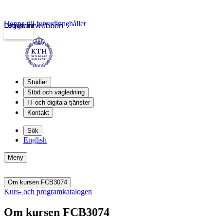
Hoppa till huvudinnehållet
Logga in
Studentwebben
Studier
Stöd och vägledning
IT och digitala tjänster
Kontakt
Sök
English
Meny
Om kursen FCB3074
Kurs- och programkatalogen
Om kursen FCB3074