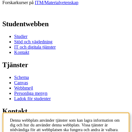
Forskarkurser på
ITM/Materialvetenskap
Studentwebben
Studier
Stöd och vägledning
IT och digitala tjänster
Kontakt
Tjänster
Schema
Canvas
Webbmejl
Personliga menyn
Ladok för studenter
Kontakt
Denna webbplats använder tjänster som kan lagra information om
Kontakta utbildningsprogram
dig och hur du använder denna webbplats. Vissa tjänster är
Kontakta kurs
nödvändiga för att webbplatsen ska fungera och andra är valbara.