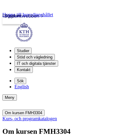
Hoppa till huvudinnehållet
Logga in
Studentwebben
Studier
Stöd och vägledning
IT och digitala tjänster
Kontakt
Sök
English
Meny
Om kursen FMH3304
Kurs- och programkatalogen
Om kursen FMH3304