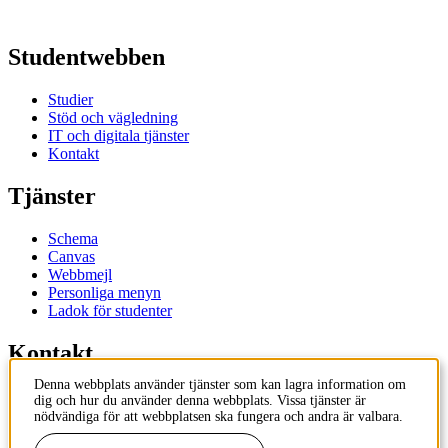
Studentwebben
Studier
Stöd och vägledning
IT och digitala tjänster
Kontakt
Tjänster
Schema
Canvas
Webbmejl
Personliga menyn
Ladok för studenter
Kontakt
Denna webbplats använder tjänster som kan lagra information om
Kontakta utbildningsprogram
dig och hur du använder denna webbplats. Vissa tjänster är
Kontakta kurs
nödvändiga för att webbplatsen ska fungera och andra är valbara.
IT-support