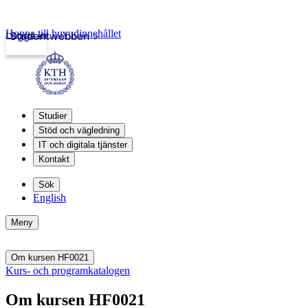
Hoppa till huvudinnehållet
Logga in
Studentwebben
Studier
Stöd och vägledning
IT och digitala tjänster
Kontakt
Sök
English
Meny
Om kursen HF0021
Kurs- och programkatalogen
Om kursen HF0021