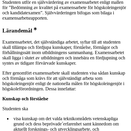
Studenten utför en självvärdering av examensarbetet enligt mallen
för ”Bedömning av kvalitet på examensarbete för högskoleingenjör
och kandidatexamen”. Självvärderingen bifogas som bilaga i
examensarbetsrapporten.
Lärandemål
Examensarbetet, det självständiga arbetet, syftar till att studenten
skall tillämpa och fördjupa kunskaper, förståelse, förmågor och
förhållningssätt inom utbildningens sammanhang. Examensarbetet
skall ligga i slutet av utbildningen och innebära en fördjupning och
syntes av tidigare förvärvade kunskaper.
Efter genomfört examensarbete skall studenten visa sådan kunskap
och förmåga som krävs för att självständigt arbeta som
högskoleingenjör enligt de nationella målen för högskoleingenjör i
högskoleförordningen. Dessa innefattar:
Kunskap och förståelse
Studenten ska
visa kunskap om det valda teknikområdets vetenskapliga
grund och dess beprövade´erfarenhet samt kännedom om
aktuellt forsknings- och utvecklingsarbete, och