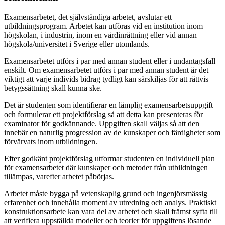
Examensarbetet, det självständiga arbetet, avslutar ett
utbildningsprogram. Arbetet kan utföras vid en institution inom
högskolan, i industrin, inom en vårdinrättning eller vid annan
högskola/universitet i Sverige eller utomlands.
Examensarbetet utförs i par med annan student eller i undantagsfall
enskilt. Om examensarbetet utförs i par med annan student är det
viktigt att varje individs bidrag tydligt kan särskiljas för att rättvis
betygssättning skall kunna ske.
Det är studenten som identifierar en lämplig examensarbetsuppgift
och formulerar ett projektförslag så att detta kan presenteras för
examinator för godkännande. Uppgiften skall väljas så att den
innebär en naturlig progression av de kunskaper och färdigheter som
förvärvats inom utbildningen.
Efter godkänt projektförslag utformar studenten en individuell plan
för examensarbetet där kunskaper och metoder från utbildningen
tillämpas, varefter arbetet påbörjas.
Arbetet måste bygga på vetenskaplig grund och ingenjörsmässig
erfarenhet och innehålla moment av utredning och analys. Praktiskt
konstruktionsarbete kan vara del av arbetet och skall främst syfta till
att verifiera uppställda modeller och teorier för uppgiftens lösande