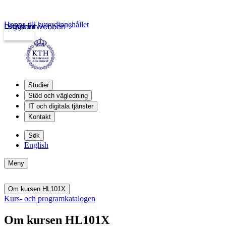
Hoppa till huvudinnehållet
Logga in
Studentwebben
Studier
Stöd och vägledning
IT och digitala tjänster
Kontakt
Sök
English
Meny
Om kursen HL101X
Kurs- och programkatalogen
Om kursen HL101X