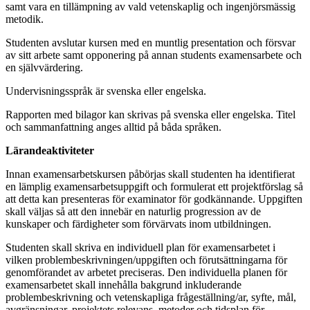
samt vara en tillämpning av vald vetenskaplig och ingenjörsmässig
metodik.
Studenten avslutar kursen med en muntlig presentation och försvar
av sitt arbete samt opponering på annan students examensarbete och
en självvärdering.
Undervisningsspråk är svenska eller engelska.
Rapporten med bilagor kan skrivas på svenska eller engelska. Titel
och sammanfattning anges alltid på båda språken.
Lärandeaktiviteter
Innan examensarbetskursen påbörjas skall studenten ha identifierat
en lämplig examensarbetsuppgift och formulerat ett projektförslag så
att detta kan presenteras för examinator för godkännande. Uppgiften
skall väljas så att den innebär en naturlig progression av de
kunskaper och färdigheter som förvärvats inom utbildningen.
Studenten skall skriva en individuell plan för examensarbetet i
vilken problembeskrivningen/uppgiften och förutsättningarna för
genomförandet av arbetet preciseras. Den individuella planen för
examensarbetet skall innehålla bakgrund inkluderande
problembeskrivning och vetenskapliga frågeställning/ar, syfte, mål,
avgränsningar, projektets relevans, metoder och tidsplan för