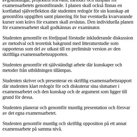
examensarbetets genomförande. I planen skall också finnas en
kortfattad självreflektion där studenten redogör för sin kunskap att
genomföra uppgiften samt planering för hur eventuella kvarvarande
kurser som krävs för examen skall avslutas. Den individuella planen
för examensarbetet skall godkännas av examinator.
Studenten genomför en fördjupad förstudie inkluderande diskussion
av metodval och teoretisk bakgrund med litteraturstudie som
rapporteras som del av utkast till en preliminär version av den
skriftliga examensarbetsrapporten.
Studenten genomför ett självständigt arbete där kunskaper och
metoder från utbildningen tillämpas.
Studenten skriver och presenterar en skriftlig examensarbetsrapport
där studenten klart redogör för och diskuterar sina slutsatser i
examensarbetet och den kunskap och de argument som ligger till
grund för dessa.
Studenten planerar och genomför muntlig presentation och försvar
av det egna examensarbetet.
Studenten genomför muntlig och skriftlig opposition på ett annat
examensarbete på samma nivå.