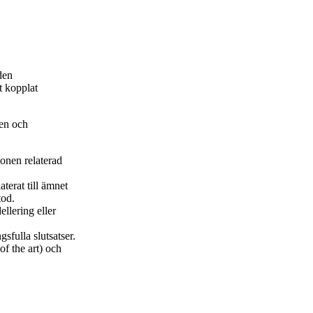
den
t kopplat
pen och
ionen relaterad
aterat till ämnet
tod.
llering eller
sfulla slutsatser.
of the art) och