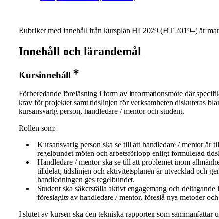
Rubriker med innehåll från kursplan HL2029 (HT 2019–) är mar
Innehåll och lärandemål
Kursinnehåll
Förberedande föreläsning i form av informationsmöte där specifi
krav för projektet samt tidslinjen för verksamheten diskuteras bla
kursansvarig person, handledare / mentor och student.
Rollen som:
Kursansvarig person ska se till att handledare / mentor är t
regelbundet möten och arbetsförlopp enligt formulerad tidsl
Handledare / mentor ska se till att problemet inom allmänhe
tilldelat, tidslinjen och aktivitetsplanen är utvecklad och g
handledningen ges regelbundet.
Student ska säkerställa aktivt engagemang och deltagande i
föreslagits av handledare / mentor, föreslå nya metoder och
I slutet av kursen ska den tekniska rapporten som sammanfattar u