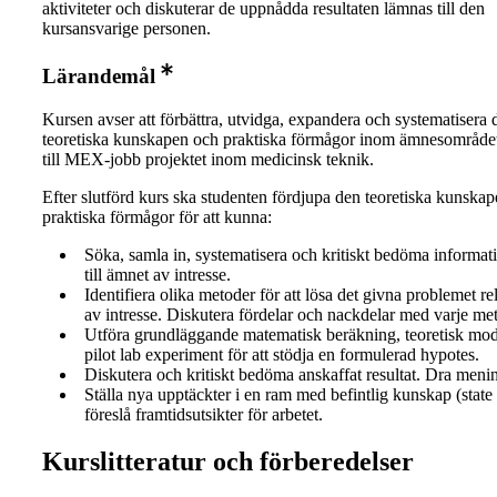
aktiviteter och diskuterar de uppnådda resultaten lämnas till den
kursansvarige personen.
Lärandemål
Kursen avser att förbättra, utvidga, expandera och systematisera 
teoretiska kunskapen och praktiska förmågor inom ämnesområde
till MEX-jobb projektet inom medicinsk teknik.
Efter slutförd kurs ska studenten fördjupa den teoretiska kunska
praktiska förmågor för att kunna:
Söka, samla in, systematisera och kritiskt bedöma informat
till ämnet av intresse.
Identifiera olika metoder för att lösa det givna problemet rel
av intresse. Diskutera fördelar och nackdelar med varje me
Utföra grundläggande matematisk beräkning, teoretisk mode
pilot lab experiment för att stödja en formulerad hypotes.
Diskutera och kritiskt bedöma anskaffat resultat. Dra mening
Ställa nya upptäckter i en ram med befintlig kunskap (state 
föreslå framtidsutsikter för arbetet.
Kurslitteratur och förberedelser