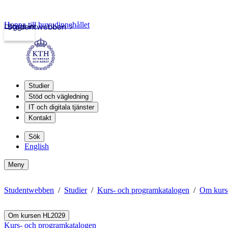
Hoppa till huvudinnehållet
Logga in
Studentwebben
Studier
Stöd och vägledning
IT och digitala tjänster
Kontakt
Sök
English
Meny
Studentwebben
Studier
Kurs- och programkatalogen
Om kurs
Om kursen HL2029
Kurs- och programkatalogen