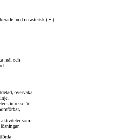
kerade med en asterisk
(
)
ka mål och
nd
illdelad, övervaka
inje.
tens intresse är
enomförbar,
 aktiviteter som
 lösningar.
tförda