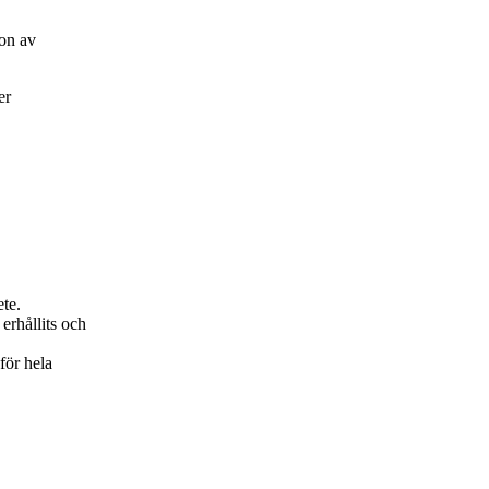
on av
er
ete.
erhållits och
för hela