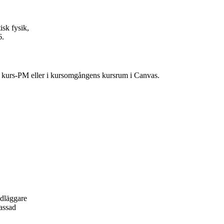
isk fysik,
6.
ns kurs-PM eller i kursomgångens kursrum i Canvas.
ndläggare
passad