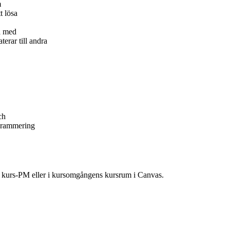
m
t lösa
a med
erar till andra
ch
ogrammering
ns kurs-PM eller i kursomgångens kursrum i Canvas.