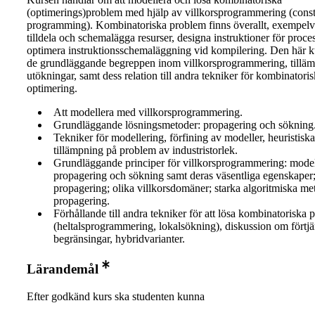
(optimerings)problem med hjälp av villkorsprogrammering (const
programming). Kombinatoriska problem finns överallt, exempelvi
tilldela och schemalägga resurser, designa instruktioner för proce
optimera instruktionsschemaläggning vid kompilering. Den här ku
de grundläggande begreppen inom villkorsprogrammering, tilläm
utökningar, samt dess relation till andra tekniker för kombinatoris
optimering.
Att modellera med villkorsprogrammering.
Grundläggande lösningsmetoder: propagering och sökning
Tekniker för modellering, förfining av modeller, heuristisk
tillämpning på problem av industristorlek.
Grundläggande principer för villkorsprogrammering: model
propagering och sökning samt deras väsentliga egenskaper;
propagering; olika villkorsdomäner; starka algoritmiska me
propagering.
Förhållande till andra tekniker för att lösa kombinatoriska
(heltalsprogrammering, lokalsökning), diskussion om förtjä
begränsingar, hybridvarianter.
Lärandemål
Efter godkänd kurs ska studenten kunna