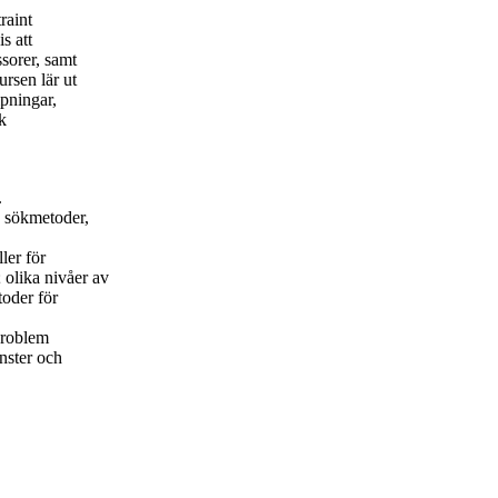
raint
s att
ssorer, samt
rsen lär ut
pningar,
k
.
a sökmetoder,
ler för
 olika nivåer av
toder för
 problem
nster och