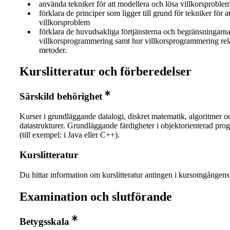
använda tekniker för att modellera och lösa villkorsproble
förklara de principer som ligger till grund för tekniker för at
villkorsproblem
förklara de huvudsakliga förtjänsterna och begränsningarn
villkorsprogrammering samt hur villkorsprogrammering relat
metoder.
Kurslitteratur och förberedelser
Särskild behörighet
Kurser i grundläggande datalogi, diskret matematik, algoritmer o
datastrukturer. Grundläggande färdigheter i objektorienterad pr
(till exempel: i Java eller C++).
Kurslitteratur
Du hittar information om kurslitteratur antingen i kursomgånge
Examination och slutförande
Betygsskala