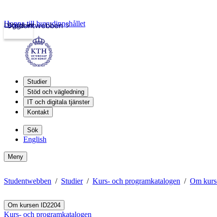
Hoppa till huvudinnehållet
Logga in
Studentwebben
Studier
Stöd och vägledning
IT och digitala tjänster
Kontakt
Sök
English
Meny
Studentwebben
Studier
Kurs- och programkatalogen
Om kurs
Om kursen ID2204
Kurs- och programkatalogen