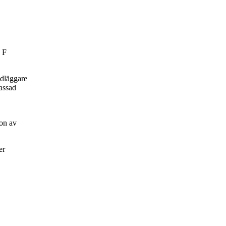
 F
ndläggare
passad
on av
er