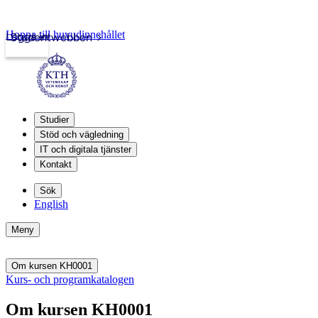
Hoppa till huvudinnehållet
Logga in
Studentwebben
Studier
Stöd och vägledning
IT och digitala tjänster
Kontakt
Sök
English
Meny
Om kursen KH0001
Kurs- och programkatalogen
Om kursen KH0001