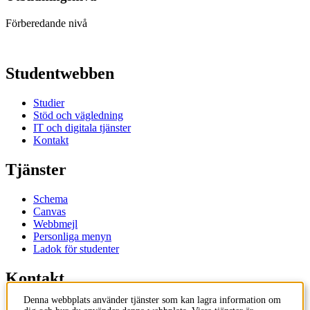
Förberedande nivå
Studentwebben
Studier
Stöd och vägledning
IT och digitala tjänster
Kontakt
Tjänster
Schema
Canvas
Webbmejl
Personliga menyn
Ladok för studenter
Kontakt
Denna webbplats använder tjänster som kan lagra information om
Kontakta utbildningsprogram