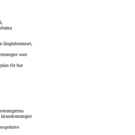
å,
rbättra
m långtidsminnet,
estrategier som
eplan för hur
estrategierna
ärandestrategier
respektive