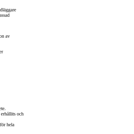
ndläggare
passad
on av
er
ete.
erhållits och
för hela