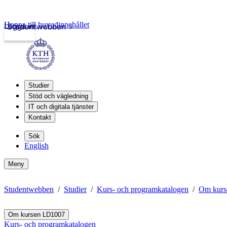
Hoppa till huvudinnehållet
Logga in
Studentwebben
Studier
Stöd och vägledning
IT och digitala tjänster
Kontakt
Sök
English
Meny
Studentwebben
Studier
Kurs- och programkatalogen
Om kurs
Om kursen LD1007
Kurs- och programkatalogen