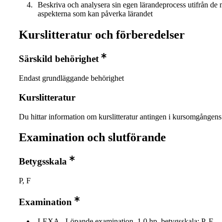
Beskriva och analysera sin egen lärandeprocess utifrån de
aspekterna som kan påverka lärandet
Kurslitteratur och förberedelser
Särskild behörighet
Endast grundläggande behörighet
Kurslitteratur
Du hittar information om kurslitteratur antingen i kursomgånge
Examination och slutförande
Betygsskala
P, F
Examination
LEXA - Löpande examination, 1,0 hp, betygsskala: P, F