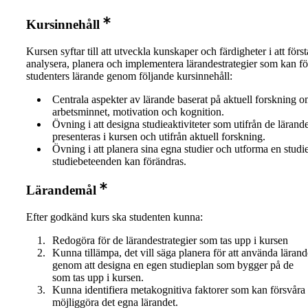
Kursinnehåll
Kursen syftar till att utveckla kunskaper och färdigheter i att först
analysera, planera och implementera lärandestrategier som kan fö
studenters lärande genom följande kursinnehåll:
Centrala aspekter av lärande baserat på aktuell forskning o
arbetsminnet, motivation och kognition.
Övning i att designa studieaktiviteter som utifrån de lärand
presenteras i kursen och utifrån aktuell forskning.
Övning i att planera sina egna studier och utforma en studi
studiebeteenden kan förändras.
Lärandemål
Efter godkänd kurs ska studenten kunna:
Redogöra för de lärandestrategier som tas upp i kursen
Kunna tillämpa, det vill säga planera för att använda lärand
genom att designa en egen studieplan som bygger på de l
som tas upp i kursen.
Kunna identifiera metakognitiva faktorer som kan försvåra 
möjliggöra det egna lärandet.