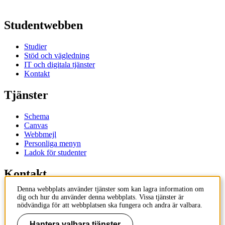
Studentwebben
Studier
Stöd och vägledning
IT och digitala tjänster
Kontakt
Tjänster
Schema
Canvas
Webbmejl
Personliga menyn
Ladok för studenter
Kontakt
Denna webbplats använder tjänster som kan lagra information om
Kontakta utbildningsprogram
dig och hur du använder denna webbplats. Vissa tjänster är
Kontakta kurs
nödvändiga för att webbplatsen ska fungera och andra är valbara.
IT-support
KTH Entré
Hantera valbara tjänster