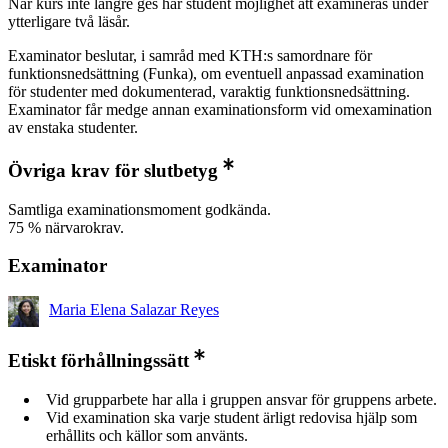
När kurs inte längre ges har student möjlighet att examineras under
ytterligare två läsår.
Examinator beslutar, i samråd med KTH:s samordnare för
funktionsnedsättning (Funka), om eventuell anpassad examination
för studenter med dokumenterad, varaktig funktionsnedsättning.
Examinator får medge annan examinationsform vid omexamination
av enstaka studenter.
Övriga krav för slutbetyg
Samtliga examinationsmoment godkända.
75 % närvarokrav.
Examinator
Maria Elena Salazar Reyes
Etiskt förhållningssätt
Vid grupparbete har alla i gruppen ansvar för gruppens arbete.
Vid examination ska varje student ärligt redovisa hjälp som
erhållits och källor som använts.