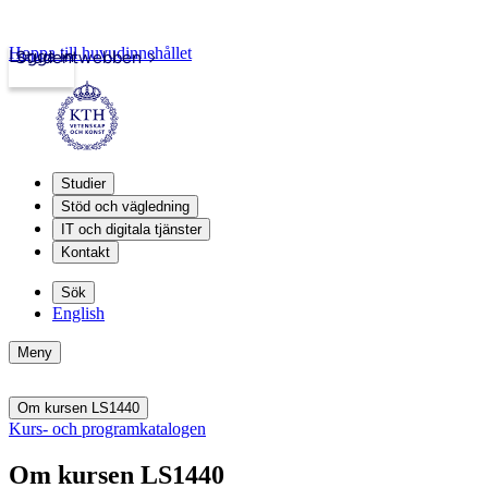
Hoppa till huvudinnehållet
Logga in
Studentwebben
Studier
Stöd och vägledning
IT och digitala tjänster
Kontakt
Sök
English
Meny
Om kursen LS1440
Kurs- och programkatalogen
Om kursen LS1440