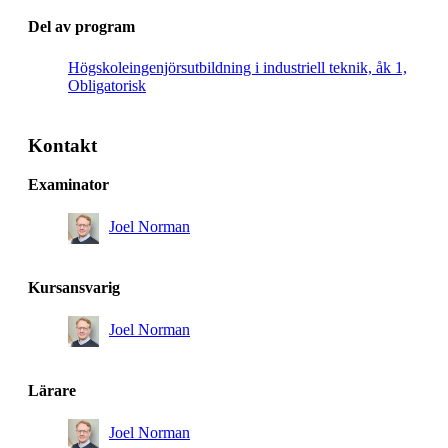
Del av program
Högskoleingenjörsutbildning i industriell teknik, åk 1,
Obligatorisk
Kontakt
Examinator
Joel Norman
Kursansvarig
Joel Norman
Lärare
Joel Norman