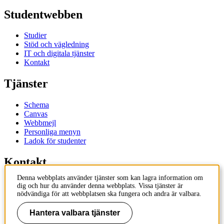
Studentwebben
Studier
Stöd och vägledning
IT och digitala tjänster
Kontakt
Tjänster
Schema
Canvas
Webbmejl
Personliga menyn
Ladok för studenter
Kontakt
Denna webbplats använder tjänster som kan lagra information om
Kontakta utbildningsprogram
dig och hur du använder denna webbplats. Vissa tjänster är
Kontakta kurs
nödvändiga för att webbplatsen ska fungera och andra är valbara.
IT-support
KTH Entré
Hantera valbara tjänster
KTH Biblioteket