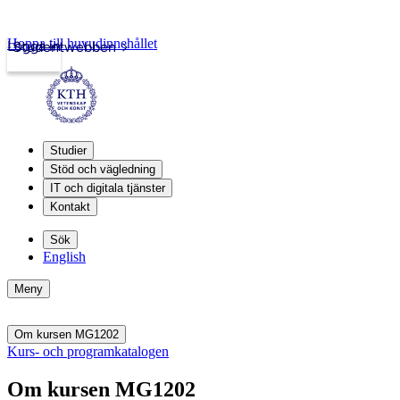
Hoppa till huvudinnehållet
Logga in
Studentwebben
Studier
Stöd och vägledning
IT och digitala tjänster
Kontakt
Sök
English
Meny
Om kursen MG1202
Kurs- och programkatalogen
Om kursen MG1202