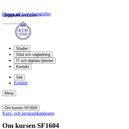
Hoppa till huvudinnehållet
Logga in
Studentwebben
Studier
Stöd och vägledning
IT och digitala tjänster
Kontakt
Sök
English
Meny
Om kursen SF1604
Kurs- och programkatalogen
Om kursen SF1604