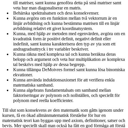
till matriser, samt kunna genoföra detta på små matriser samt
veta hur man diagonaliserar en matris.
Behärska spektralsatsen och dess konsekvenser.
Kunna avgöra om en funktion mellan två vektorrum är en
linjär avbildning och kunna bestämma matrisen till en linjär
avbildning relativt ett givet koordinatsystem.
Kunna, med hjälp av metoden med egenvärden, avgöra om en
kvadratisk form är positivt definit, negativt definit eller
indefinit, samt kunna karakterisera den typ av yta som ett
andragradsuttryck i tre variabler beskriver.
Kunna räkna med komplexa tal och kunna beräkna deras
belopp och argument och veta hur multiplikation av komplexa
tal beskrivs med hjälp av dessa begrepp.
Kunna tillämpa DeMoivres formel samt kunna lösa binomiska
ekvationer.
Kunna använda induktionsaxiomet för att verifiera enkla
matematiska samband.
Kunna algebrans fundamentalsats om samband mellan
faktoriseringar av polynom och nollställen, och speciellt för
polynom med reella koefficienter.
Till slut som konsekvens av den matematik som gåtts igenom under
kursen, få en ökad allmänmatematisk förståelse för hur en
matematisk teori kan byggas upp med axiom, definitioner, satser och
bevis. Mer speciellt skall man också ha fått en god förmåga att förstå