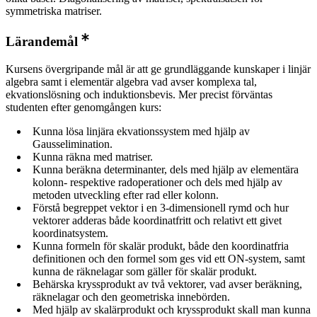
symmetriska matriser.
Lärandemål
Kursens övergripande mål är att ge grundläggande kunskaper i linjär
algebra samt i elementär algebra vad avser komplexa tal,
ekvationslösning och induktionsbevis. Mer precist förväntas
studenten efter genomgången kurs:
Kunna lösa linjära ekvationssystem med hjälp av
Gausselimination.
Kunna räkna med matriser.
Kunna beräkna determinanter, dels med hjälp av elementära
kolonn- respektive radoperationer och dels med hjälp av
metoden utveckling efter rad eller kolonn.
Förstå begreppet vektor i en 3-dimensionell rymd och hur
vektorer adderas både koordinatfritt och relativt ett givet
koordinatsystem.
Kunna formeln för skalär produkt, både den koordinatfria
definitionen och den formel som ges vid ett ON-system, samt
kunna de räknelagar som gäller för skalär produkt.
Behärska kryssprodukt av två vektorer, vad avser beräkning,
räknelagar och den geometriska innebörden.
Med hjälp av skalärprodukt och kryssprodukt skall man kunna