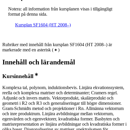
Notera: all information från kursplanen visas i tillgängligt
format på denna sida.
Kursplan SF1604 (HT 2008–)
Rubriker med innehåll från kursplan SF1604 (HT 2008–) är
markerade med en asterisk
(
)
Innehåll och lärandemål
Kursinnehåll
Komplexa tal, polynom, induktionsbevis. Linjära ekvationssystem,
reella och komplexa matriser och determinanter; Cramers regel.
Adjunkt och invers matris. Vektorprodukt, skalärprodukt och
geometri i R2 och R3 och generaliseringar till högre dimensioner.
Gram-Schmidts metod och projektioner i Rn. Allmänna vektorrum
och inre produktrum. Linjära avbildningar mellan vektorrum,
egenvärden och egenvektorer, kvadratiska former. Basbyten och
matrisrepresentation av linjära avbildningar och kvadratiska former i
olika baser. Diagonalisering av matriser, spektralsatsen för