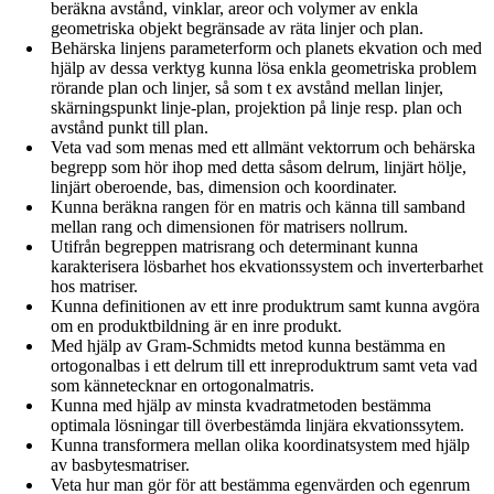
beräkna avstånd, vinklar, areor och volymer av enkla
geometriska objekt begränsade av räta linjer och plan.
Behärska linjens parameterform och planets ekvation och med
hjälp av dessa verktyg kunna lösa enkla geometriska problem
rörande plan och linjer, så som t ex avstånd mellan linjer,
skärningspunkt linje-plan, projektion på linje resp. plan och
avstånd punkt till plan.
Veta vad som menas med ett allmänt vektorrum och behärska
begrepp som hör ihop med detta såsom delrum, linjärt hölje,
linjärt oberoende, bas, dimension och koordinater.
Kunna beräkna rangen för en matris och känna till samband
mellan rang och dimensionen för matrisers nollrum.
Utifrån begreppen matrisrang och determinant kunna
karakterisera lösbarhet hos ekvationssystem och inverterbarhet
hos matriser.
Kunna definitionen av ett inre produktrum samt kunna avgöra
om en produktbildning är en inre produkt.
Med hjälp av Gram-Schmidts metod kunna bestämma en
ortogonalbas i ett delrum till ett inreproduktrum samt veta vad
som kännetecknar en ortogonalmatris.
Kunna med hjälp av minsta kvadratmetoden bestämma
optimala lösningar till överbestämda linjära ekvationssytem.
Kunna transformera mellan olika koordinatsystem med hjälp
av basbytesmatriser.
Veta hur man gör för att bestämma egenvärden och egenrum