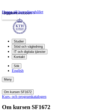
Hoppa till huvudinnehållet
Logga in
Studentwebben
Studier
Stöd och vägledning
IT och digitala tjänster
Kontakt
Sök
English
Meny
Om kursen SF1672
Kurs- och programkatalogen
Om kursen SF1672