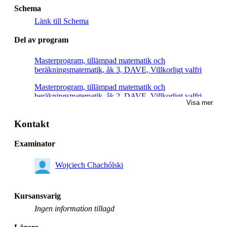
Schema
Länk till Schema
Del av program
Masterprogram, tillämpad matematik och
beräkningsmatematik, åk 3, DAVE, Villkorligt valfri
Masterprogram, tillämpad matematik och
beräkningsmatematik, åk 2, DAVE, Villkorligt valfri
Visa mer
Masterprogram, tillämpad matematik och
beräkningsmatematik, åk 2, CSSE, Villkorligt valfri
Kontakt
Masterprogram, datalogi, åk 2, CSTC, Villkorligt valfri
Examinator
Masterprogram, datalogi, åk 1, CSTC, Villkorligt valfri
Wojciech Chachólski
Masterprogram, tillämpad matematik och
beräkningsmatematik, åk 1, Valfri
Kursansvarig
Masterprogram, tillämpad matematik och
Ingen information tillagd
beräkningsmatematik, åk 2, Valfri
Masterprogram, biostatistik och datavetenskap, åk 2,