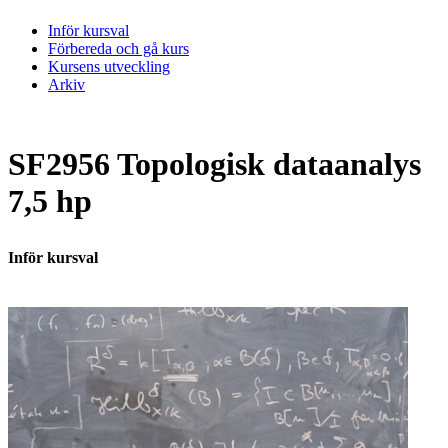
Inför kursval
Förbereda och gå kurs
Kursens utveckling
Arkiv
SF2956 Topologisk dataanalys
7,5 hp
Inför kursval