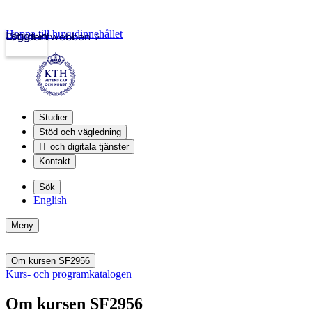
Hoppa till huvudinnehållet
Logga in
Studentwebben
Studier
Stöd och vägledning
IT och digitala tjänster
Kontakt
Sök
English
Meny
Om kursen SF2956
Kurs- och programkatalogen
Om kursen SF2956