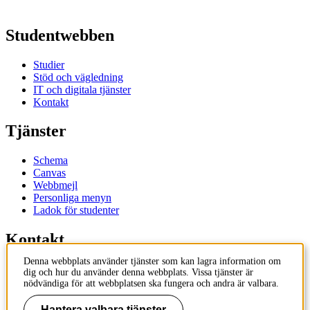
Studentwebben
Studier
Stöd och vägledning
IT och digitala tjänster
Kontakt
Tjänster
Schema
Canvas
Webbmejl
Personliga menyn
Ladok för studenter
Kontakt
Denna webbplats använder tjänster som kan lagra information om
Kontakta utbildningsprogram
dig och hur du använder denna webbplats. Vissa tjänster är
Kontakta kurs
nödvändiga för att webbplatsen ska fungera och andra är valbara.
IT-support
KTH Entré
Hantera valbara tjänster