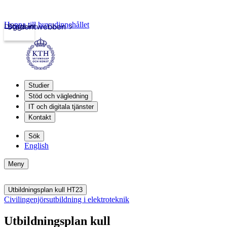
Hoppa till huvudinnehållet
Logga in
Studentwebben
Studier
Stöd och vägledning
IT och digitala tjänster
Kontakt
Sök
English
Meny
Utbildningsplan kull HT23
Civilingenjörsutbildning i elektroteknik
Utbildningsplan kull