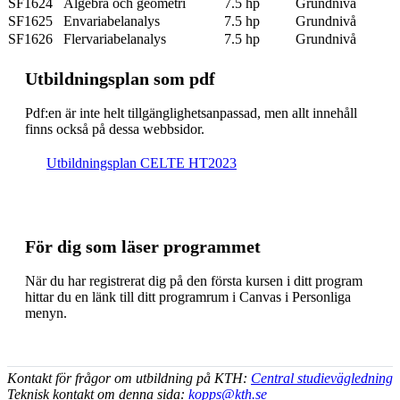
SF1624
Algebra och geometri
7.5 hp
Grundnivå
SF1625
Envariabelanalys
7.5 hp
Grundnivå
SF1626
Flervariabelanalys
7.5 hp
Grundnivå
Ut­bild­nings­plan som pdf
Pdf:en är inte helt till­gäng­lig­hets­an­pas­sad, men allt inne­håll
finns också på dessa webb­sidor.
Ut­bild­nings­plan CELTE HT2023
För dig som läser programmet
När du har registrerat dig på den första kursen i ditt program
hittar du en länk till ditt programrum i Canvas i Personliga
menyn.
Kontakt för frågor om utbildning på KTH:
Central studievägledning
Teknisk kontakt om denna sida:
kopps@kth.se