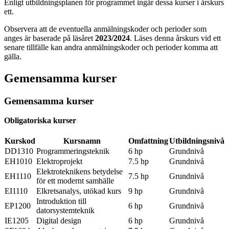
Enligt utbildningsplanen för programmet ingår dessa kurser i årskurs
ett.
Observera att de eventuella anmälningskoder och perioder som
anges är baserade på läsåret
2023/2024
. Läses denna årskurs vid ett
senare tillfälle kan andra anmälningskoder och perioder komma att
gälla.
Gemensamma kurser
Gemensamma kurser
Obligatoriska kurser
Kurskod
Kursnamn
Omfattning
Utbildningsnivå
DD1310
Programmeringsteknik
6 hp
Grundnivå
EH1010
Elektroprojekt
7.5 hp
Grundnivå
Elektroteknikens betydelse
EH1110
7.5 hp
Grundnivå
för ett modernt samhälle
EI1110
Elkretsanalys, utökad kurs
9 hp
Grundnivå
Introduktion till
EP1200
6 hp
Grundnivå
datorsystemteknik
IE1205
Digital design
6 hp
Grundnivå