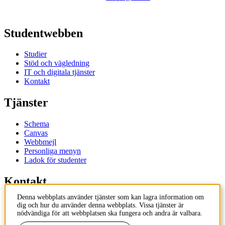
Studentwebben
Studier
Stöd och vägledning
IT och digitala tjänster
Kontakt
Tjänster
Schema
Canvas
Webbmejl
Personliga menyn
Ladok för studenter
Kontakt
Denna webbplats använder tjänster som kan lagra information om
Kontakta utbildningsprogram
dig och hur du använder denna webbplats. Vissa tjänster är
Kontakta kurs
nödvändiga för att webbplatsen ska fungera och andra är valbara.
IT-support