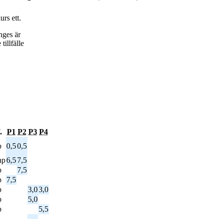
rs ett.
nges är
tillfälle
.
P1
P2
P3
P4
p
0,5
0,5
hp
6,5
7,5
p
7,5
p
7,5
p
3,0
3,0
p
5,0
p
5,5