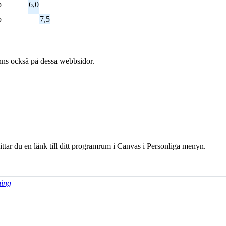
p
6,0
p
7,5
l finns också på dessa webb­sidor.
hittar du en länk till ditt programrum i Canvas i Personliga menyn.
ning