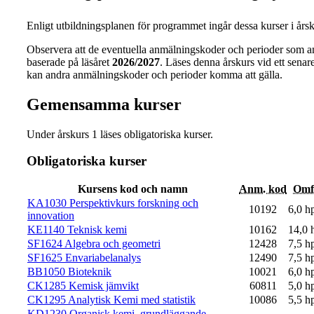
Enligt utbildningsplanen för programmet ingår dessa kurser i årsku
Observera att de eventuella anmälningskoder och perioder som a
baserade på läsåret
2026/2027
. Läses denna årskurs vid ett senare 
kan andra anmälningskoder och perioder komma att gälla.
Gemensamma kurser
Under årskurs 1 läses obligatoriska kurser.
Obligatoriska kurser
Kursens kod och namn
Anm. kod
Omf
KA1030 Perspektivkurs forskning och
10192
6,0 h
innovation
KE1140 Teknisk kemi
10162
14,0 
SF1624 Algebra och geometri
12428
7,5 h
SF1625 Envariabelanalys
12490
7,5 h
BB1050 Bioteknik
10021
6,0 h
CK1285 Kemisk jämvikt
60811
5,0 h
CK1295 Analytisk Kemi med statistik
10086
5,5 h
KD1230 Organisk kemi, grundläggande