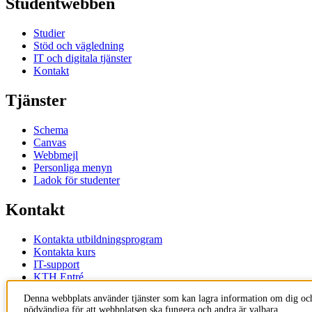
Studentwebben
Studier
Stöd och vägledning
IT och digitala tjänster
Kontakt
Tjänster
Schema
Canvas
Webbmejl
Personliga menyn
Ladok för studenter
Kontakt
Kontakta utbildningsprogram
Kontakta kurs
IT-support
KTH Entré
KTH Biblioteket
Denna webbplats använder tjänster som kan lagra information om dig och
nödvändiga för att webbplatsen ska fungera och andra är valbara.