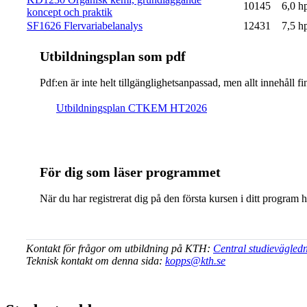
10145
6,0 h
koncept och praktik
SF1626 Flervariabelanalys
12431
7,5 h
Ut­bild­nings­plan som pdf
Pdf:en är inte helt till­gäng­lig­hets­an­pas­sad, men allt inne­hål
Ut­bild­nings­plan CTKEM HT2026
För dig som läser programmet
När du har registrerat dig på den första kursen i ditt program 
Kontakt för frågor om utbildning på KTH:
Central studievägled
Teknisk kontakt om denna sida:
kopps@kth.se