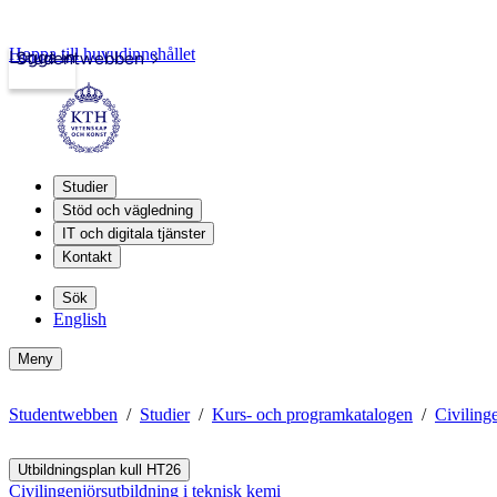
Hoppa till huvudinnehållet
Logga in
Studentwebben
Studier
Stöd och vägledning
IT och digitala tjänster
Kontakt
Sök
English
Meny
Studentwebben
Studier
Kurs- och programkatalogen
Civiling
Utbildningsplan kull HT26
Civilingenjörsutbildning i teknisk kemi