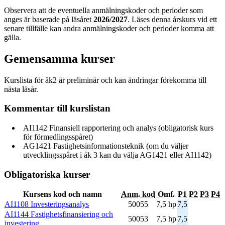
Observera att de eventuella anmälningskoder och perioder som
anges är baserade på läsåret
2026/2027
. Läses denna årskurs vid ett
senare tillfälle kan andra anmälningskoder och perioder komma att
gälla.
Gemensamma kurser
Kurslista för åk2 är preliminär och kan ändringar förekomma till
nästa läsår.
Kommentar till kurslistan
AI1142 Finansiell rapportering och analys (obligatorisk kurs
för förmedlingsspåret)
AG1421 Fastighetsinformationsteknik (om du väljer
utvecklingsspåret i åk 3 kan du välja AG1421 eller AI1142)
Obligatoriska kurser
Kursens kod och namn
Anm. kod
Omf.
P1
P2
P3
P4
AI1108 Investeringsanalys
50055
7,5 hp
7,5
AI1144 Fastighetsfinansiering och
50053
7,5 hp
7,5
investering