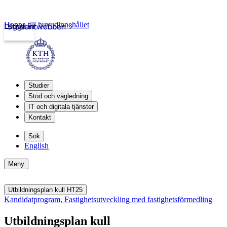
Hoppa till huvudinnehållet
Logga in
Studentwebben
Studier
Stöd och vägledning
IT och digitala tjänster
Kontakt
Sök
English
Meny
Utbildningsplan kull HT25
Kandidatprogram, Fastighetsutveckling med fastighetsförmedling
Utbildningsplan kull