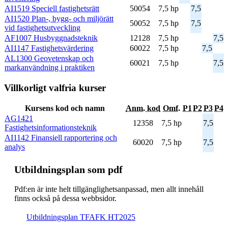
AI1519 Speciell fastighetsrätt
50054
7,5 hp
7,5
AI1520 Plan-, bygg- och miljörätt
50052
7,5 hp
7,5
vid fastighetsutveckling
AF1007 Husbyggnadsteknik
12128
7,5 hp
7,5
AI1147 Fastighetsvärdering
60022
7,5 hp
7,5
AL1300 Geovetenskap och
60021
7,5 hp
7,5
markanvändning i praktiken
Villkorligt valfria kurser
Kursens kod och namn
Anm. kod
Omf.
P1
P2
P3
P4
AG1421
12358
7,5 hp
7,5
Fastighetsinformationsteknik
AI1142 Finansiell rapportering och
60020
7,5 hp
7,5
analys
Ut­bild­nings­plan som pdf
Pdf:en är inte helt till­gäng­lig­hets­an­pas­sad, men allt inne­håll
finns också på dessa webb­sidor.
Ut­bild­nings­plan TFAFK HT2025