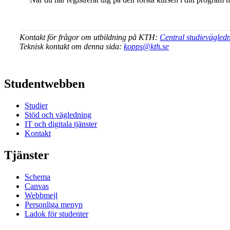
Kontakt för frågor om utbildning på KTH:
Central studievägled
Teknisk kontakt om denna sida:
kopps@kth.se
Studentwebben
Studier
Stöd och vägledning
IT och digitala tjänster
Kontakt
Tjänster
Schema
Canvas
Webbmejl
Personliga menyn
Ladok för studenter