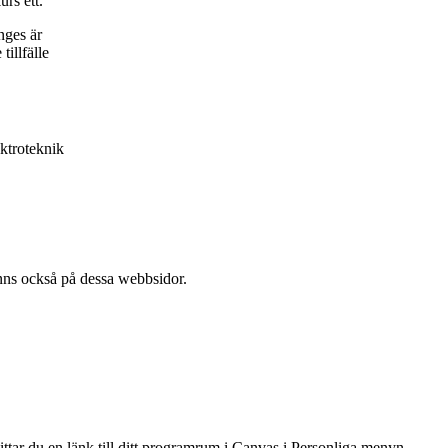
rs ett.
nges är
tillfälle
ktroteknik
l finns också på dessa webb­sidor.
hittar du en länk till ditt programrum i Canvas i Personliga menyn.