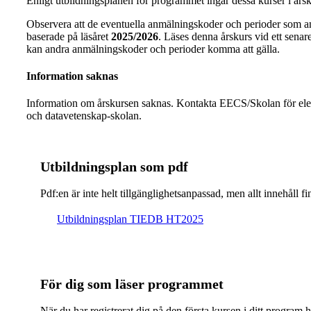
Enligt utbildningsplanen för programmet ingår dessa kurser i årsku
Observera att de eventuella anmälningskoder och perioder som a
baserade på läsåret
2025/2026
. Läses denna årskurs vid ett senare 
kan andra anmälningskoder och perioder komma att gälla.
Information saknas
Information om årskursen saknas. Kontakta EECS/Skolan för ele
och datavetenskap-skolan.
Ut­bild­nings­plan som pdf
Pdf:en är inte helt till­gäng­lig­hets­an­pas­sad, men allt inne­hål
Ut­bild­nings­plan TIEDB HT2025
För dig som läser programmet
När du har registrerat dig på den första kursen i ditt program 