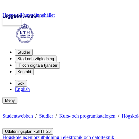
Hoppa till huvudinnehållet
Logga in
Studentwebben
Studier
Stöd och vägledning
IT och digitala tjänster
Kontakt
Sök
English
Meny
Studentwebben
Studier
Kurs- och programkatalogen
Högskole
Utbildningsplan kull HT25
Högskoleingenjörsutbildning i elektronik och datorteknik