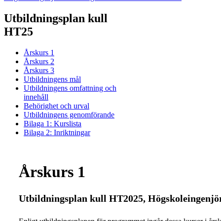
Utbildningsplan kull
HT25
Årskurs 1
Årskurs 2
Årskurs 3
Utbildningens mål
Utbildningens omfattning och
innehåll
Behörighet och urval
Utbildningens genomförande
Bilaga 1: Kurslista
Bilaga 2: Inriktningar
Årskurs 1
Utbildningsplan kull HT2025, Högskoleingenjör