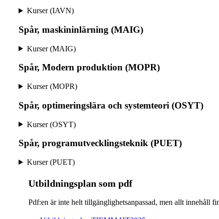
Kurser (IAVN)
Spår, maskininlärning (MAIG)
Kurser (MAIG)
Spår, Modern produktion (MOPR)
Kurser (MOPR)
Spår, optimeringslära och systemteori (OSYT)
Kurser (OSYT)
Spår, programutvecklingsteknik (PUET)
Kurser (PUET)
Ut­bild­nings­plan som pdf
Pdf:en är inte helt till­gäng­lig­hets­an­pas­sad, men allt inne­hål