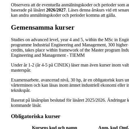
Observera att de eventuella anmälningskoder och perioder som a
baserade på läsåret
2026/2027
. Läses denna årskurs vid ett senare 
kan andra anmälningskoder och perioder komma att gälla.
Gemensamma kurser
Studies on advanced level, year 4 and 5, within the MSc in Engi
programme Industrial Engineering and Management, 300 higher 
credits, takes place within framework of the Master program Indu
Engineering and Management - TIEMM
Under år 1-2 (år 4-5 på CINEK) läser man även kurser inom valt
masterspår.
Examensarbete, avancerad nivå, 30 hp, är en obligatorisk kurs u
vårterminen och kan läsas inom ämnet industriell ekonomi eller 
teknikspår.
Baserat på läsårsplan beslutad för läsåret 2025/2026. Ändringar k
kommande läsår.
Obligatoriska kurser
Kursens kod och namn
Anm. kod
Omf.