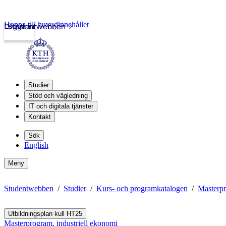
Hoppa till huvudinnehållet
Logga in
Studentwebben
Studier
Stöd och vägledning
IT och digitala tjänster
Kontakt
Sök
English
Meny
Studentwebben
Studier
Kurs- och programkatalogen
Masterpr
Utbildningsplan kull HT25
Masterprogram, industriell ekonomi