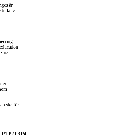
nges är
tillfälle
neering
education
strial
nder
inom
an ske för
P1
P2
P3
P4