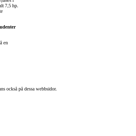
läses i
lt 7,5 hp.
te
tudenter
få en
l finns också på dessa webb­sidor.