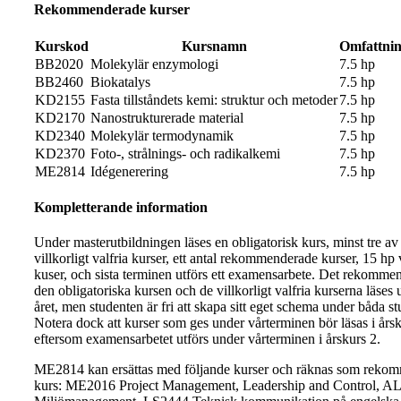
Rekommenderade kurser
Kurskod
Kursnamn
Omfattni
BB2020
Molekylär enzymologi
7.5 hp
BB2460
Biokatalys
7.5 hp
KD2155
Fasta tillståndets kemi: struktur och metoder
7.5 hp
KD2170
Nanostrukturerade material
7.5 hp
KD2340
Molekylär termodynamik
7.5 hp
KD2370
Foto-, strålnings- och radikalkemi
7.5 hp
ME2814
Idégenerering
7.5 hp
Kompletterande information
Under masterutbildningen läses en obligatorisk kurs, minst tre av
villkorligt valfria kurser, ett antal rekommenderade kurser, 15 hp 
kuser, och sista terminen utförs ett examensarbete. Det rekommen
den obligatoriska kursen och de villkorligt valfria kurserna läses 
året, men studenten är fri att skapa sitt eget schema under båda st
Notera dock att kurser som ges under vårterminen bör läsas i års
eftersom examensarbetet utförs under vårterminen i årskurs 2.
ME2814 kan ersättas med följande kurser och räknas som reko
kurs: ME2016 Project Management, Leadership and Control, A