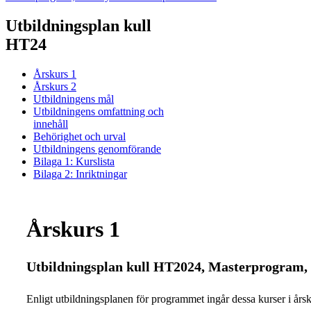
Utbildningsplan kull
HT24
Årskurs 1
Årskurs 2
Utbildningens mål
Utbildningens omfattning och
innehåll
Behörighet och urval
Utbildningens genomförande
Bilaga 1: Kurslista
Bilaga 2: Inriktningar
Årskurs 1
Utbildningsplan kull HT2024, Masterprogram,
Enligt utbildningsplanen för programmet ingår dessa kurser i årsku