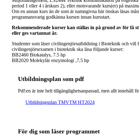
Miljömanagement, LS2444 Teknisk kommunikation på engelska (
period 1 eller 4 i årskurs 2), eller motsvarande kurs(er) på maxima
Om en annan kurs än de som är namngivna här önskas läsas mås
programansvarig godkänna kursen innan kursstart.
Rekommenderade kurser kan ställas in på grund av för få s
eller ges vartannat år.
Studenter som läser civilingenjörsutbildning i Bioteknik och vill 
civilingenjörsexamen i bioteknik ska läsa följande kurser:
BB2460 Biokatalys, 7.5 hp
BB2020 Molekylär enzymologi ,7,5 hp
Ut­bild­nings­plan som pdf
Pdf:en är inte helt till­gäng­lig­hets­an­pas­sad, men allt inne­hål
Ut­bild­nings­plan TMVTM HT2024
För dig som läser programmet