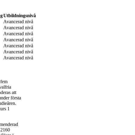
ng
Utbildningsnivå
Avancerad nivå
Avancerad nivå
Avancerad nivå
Avancerad nivå
Avancerad nivå
Avancerad nivå
Avancerad nivå
 fem
valfria
deras att
under första
udieåren.
kurs 1
mmenderad
L2160