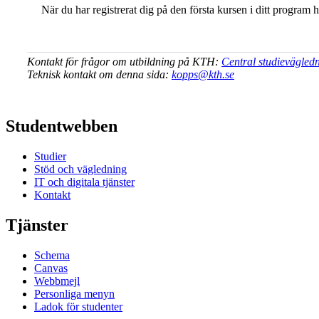
När du har registrerat dig på den första kursen i ditt program 
Kontakt för frågor om utbildning på KTH:
Central studievägled
Teknisk kontakt om denna sida:
kopps@kth.se
Studentwebben
Studier
Stöd och vägledning
IT och digitala tjänster
Kontakt
Tjänster
Schema
Canvas
Webbmejl
Personliga menyn
Ladok för studenter