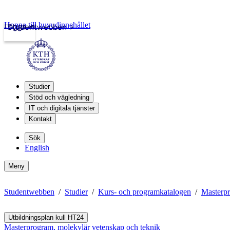
Hoppa till huvudinnehållet
Logga in
Studentwebben
Studier
Stöd och vägledning
IT och digitala tjänster
Kontakt
Sök
English
Meny
Studentwebben
Studier
Kurs- och programkatalogen
Masterpr
Utbildningsplan kull HT24
Masterprogram, molekylär vetenskap och teknik