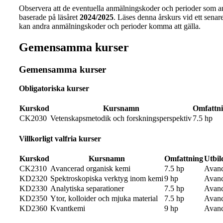
Observera att de eventuella anmälningskoder och perioder som a
baserade på läsåret
2024/2025
. Läses denna årskurs vid ett senare 
kan andra anmälningskoder och perioder komma att gälla.
Gemensamma kurser
Gemensamma kurser
Obligatoriska kurser
Kurskod
Kursnamn
Omfattn
CK2030
Vetenskapsmetodik och forskningsperspektiv
7.5 hp
Villkorligt valfria kurser
Kurskod
Kursnamn
Omfattning
Utbil
CK2310
Avancerad organisk kemi
7.5 hp
Avanc
KD2320
Spektroskopiska verktyg inom kemi
9 hp
Avanc
KD2330
Analytiska separationer
7.5 hp
Avanc
KD2350
Ytor, kolloider och mjuka material
7.5 hp
Avanc
KD2360
Kvantkemi
9 hp
Avanc