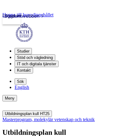
Hoppa till huvudinnehållet
Logga in
Studentwebben
Studier
Stöd och vägledning
IT och digitala tjänster
Kontakt
Sök
English
Meny
Utbildningsplan kull HT25
Masterprogram, molekylär vetenskap och teknik
Utbildningsplan kull