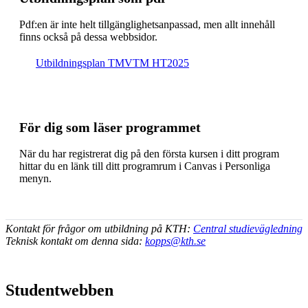
Pdf:en är inte helt till­gäng­lig­hets­an­pas­sad, men allt inne­håll
finns också på dessa webb­sidor.
Ut­bild­nings­plan TMVTM HT2025
För dig som läser programmet
När du har registrerat dig på den första kursen i ditt program
hittar du en länk till ditt programrum i Canvas i Personliga
menyn.
Kontakt för frågor om utbildning på KTH:
Central studievägledning
Teknisk kontakt om denna sida:
kopps@kth.se
Studentwebben