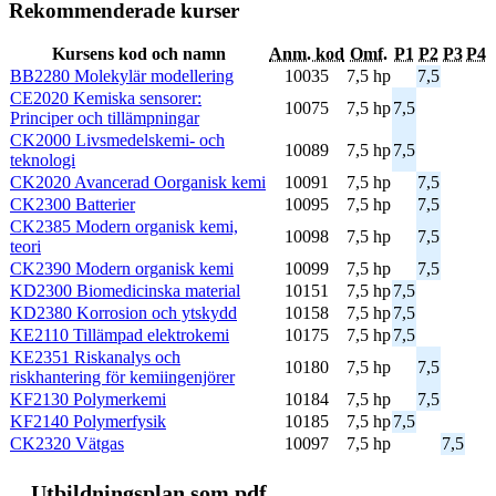
Rekommenderade kurser
Kursens kod och namn
Anm. kod
Omf.
P1
P2
P3
P4
BB2280 Molekylär modellering
10035
7,5 hp
7,5
CE2020 Kemiska sensorer:
10075
7,5 hp
7,5
Principer och tillämpningar
CK2000 Livsmedelskemi- och
10089
7,5 hp
7,5
teknologi
CK2020 Avancerad Oorganisk kemi
10091
7,5 hp
7,5
CK2300 Batterier
10095
7,5 hp
7,5
CK2385 Modern organisk kemi,
10098
7,5 hp
7,5
teori
CK2390 Modern organisk kemi
10099
7,5 hp
7,5
KD2300 Biomedicinska material
10151
7,5 hp
7,5
KD2380 Korrosion och ytskydd
10158
7,5 hp
7,5
KE2110 Tillämpad elektrokemi
10175
7,5 hp
7,5
KE2351 Riskanalys och
10180
7,5 hp
7,5
riskhantering för kemiingenjörer
KF2130 Polymerkemi
10184
7,5 hp
7,5
KF2140 Polymerfysik
10185
7,5 hp
7,5
CK2320 Vätgas
10097
7,5 hp
7,5
Ut­bild­nings­plan som pdf