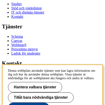
Studier
Stöd och vägledning
IT och digitala tjänster
Kontakt
Tjänster
Schema
Canvas
Webbmejl
Personliga menyn
Ladok för studenter
Kontakt
Denna webbplats använder tjänster som kan lagra information om
Kontakta utbildningsprogram
dig och hur du använder denna webbplats. Vissa tjänster är
Kontakta kurs
nödvändiga för att webbplatsen ska fungera och andra är valbara.
IT-support
KTH Entré
Hantera valbara tjänster
KTH Biblioteket
Tillåt bara nödvändiga tjänster
KTH
100 44 Stockholm