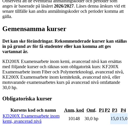
Observera att de eventuella anmälningskoder och perioder som
anges är baserade på läsåret
2026/2027
. Läses denna årskurs vid ett
senare tillfälle kan andra anmälningskoder och perioder komma att
gälla.
Gemensamma kurser
Det kan ske förändringar. Rekommenderade kurser kan ställas
in på grund av för få studenter eller kan komma att ges
vartannat år.
KD200X Examensarbete inom kemi, avancerad nivå kan ersättas
med följande kurser och räknas som obligatorisk kurs: KF200X
Examensarbete inom Fiber och Polymerteknologi, avancerad nivå,
KE200X Examensarbete inom kemiteknik, avancerad nivå, eller
motsvarande examensarbetes kurs på avancerad nivå omfattande
30,0 hp.
Obligatoriska kurser
Kursens kod och namn
Anm. kod
Omf.
P1
P2
P3
P4
KD200X Examensarbete inom
10148
30,0 hp
15,0
15,0
kemi, avancerad nivå