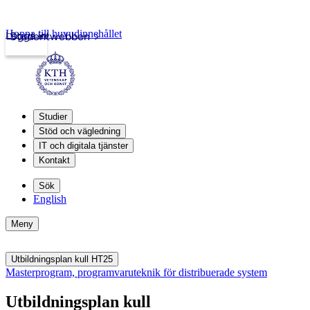
Hoppa till huvudinnehållet
Logga in
Studentwebben
Studier
Stöd och vägledning
IT och digitala tjänster
Kontakt
Sök
English
Meny
Utbildningsplan kull HT25
Masterprogram, programvaruteknik för distribuerade system
Utbildningsplan kull