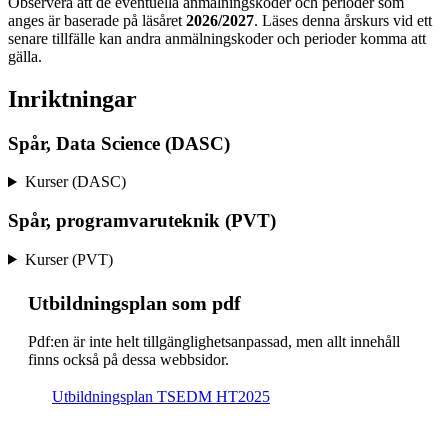
Observera att de eventuella anmälningskoder och perioder som
anges är baserade på läsåret
2026/2027
. Läses denna årskurs vid ett
senare tillfälle kan andra anmälningskoder och perioder komma att
gälla.
Inriktningar
Spår, Data Science (DASC)
Kurser (DASC)
Spår, programvaruteknik (PVT)
Kurser (PVT)
Ut­bild­nings­plan som pdf
Pdf:en är inte helt till­gäng­lig­hets­an­pas­sad, men allt inne­håll
finns också på dessa webb­sidor.
Ut­bild­nings­plan TSEDM HT2025