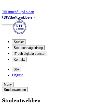
Till innehåll på sidan
Logga in
Studentwebben
Studier
Stöd och vägledning
IT och digitala tjänster
Kontakt
Sök
English
Meny
Studentwebben
Studentwebben