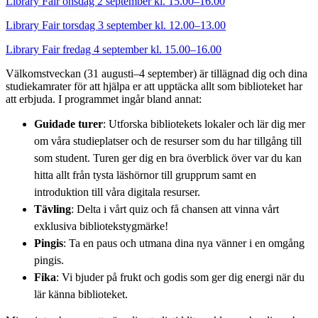
Library Fair onsdag 2 september kl. 15.00–16.00
Library Fair torsdag 3 september kl. 12.00–13.00
Library Fair fredag 4 september kl. 15.00–16.00
Välkomstveckan (31 augusti–4 september) är tillägnad dig och dina
studiekamrater för att hjälpa er att upptäcka allt som biblioteket har
att erbjuda. I programmet ingår bland annat:
Guidade turer
: Utforska bibliotekets lokaler och lär dig mer
om våra studieplatser och de resurser som du har tillgång till
som student. Turen ger dig en bra överblick över var du kan
hitta allt från tysta läshörnor till grupprum samt en
introduktion till våra digitala resurser.
Tävling
: Delta i vårt quiz och få chansen att vinna vårt
exklusiva bibliotekstygmärke!
Pingis
: Ta en paus och utmana dina nya vänner i en omgång
pingis.
Fika
: Vi bjuder på frukt och godis som ger dig energi när du
lär känna biblioteket.