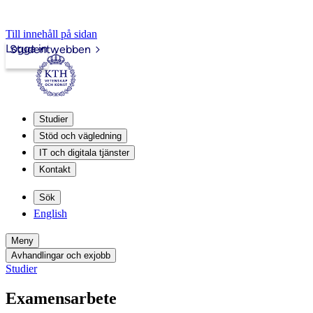
Till innehåll på sidan
Logga in
Studentwebben
Studier
Stöd och vägledning
IT och digitala tjänster
Kontakt
Sök
English
Meny
Avhandlingar och exjobb
Studier
Examensarbete