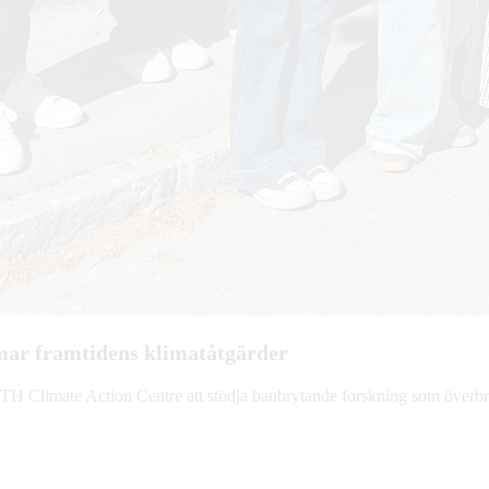
rmar framtidens klimatåtgärder
KTH Climate Action Centre att stödja banbrytande forskning som överbry