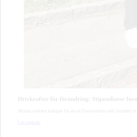
Drivkrafter för förändring: Stipendiater fo
Medan världen kämpar för att nå Parisavtalets mål fortsätter 
Läs artikeln