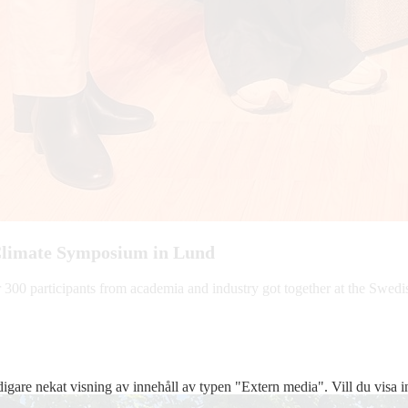
Climate Symposium in Lund
300 participants from academia and industry got together at the Swedish
digare nekat visning av innehåll av typen "
Extern media
". Vill du visa 