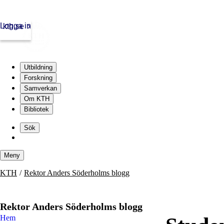
Logga in
kth.se
Utbildning
Forskning
Samverkan
Om KTH
Bibliotek
Skip
to
Sök
content
Meny
Skip
KTH
Rektor Anders Söderholms blogg
to
content
Rektor Anders Söderholms blogg
Hem