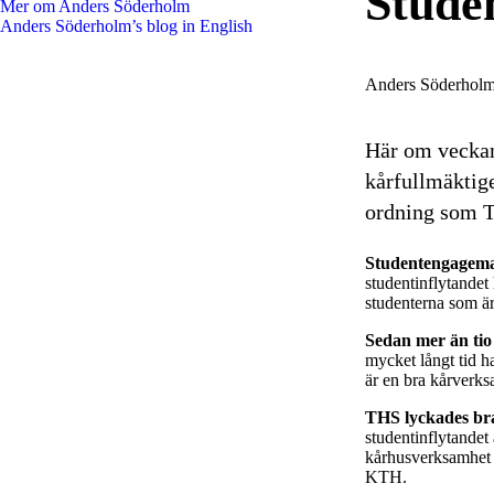
Stude
Mer om Anders Söderholm
Anders Söderholm’s blog in English
Anders Söderhol
Här om veckan
kårfullmäktige
ordning som T
Studentengagema
studentinflytandet 
studenterna som ä
Sedan mer än tio 
mycket långt tid h
är en bra kårverks
THS lyckades br
studentinflytandet
kårhusverksamhet 
KTH.