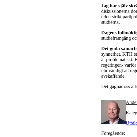
Jag har själv sk
diskussionerna dom
tiden strikt partip
studierna.
Dagens fullmäkt
studieframgång oc
Det goda samarbet
synnerhet. KTH stöt
är problematiskt. E
regeringen- varför 
nödvändigt att reg
avskaffande.
Det gagnar oss all
Ande
Kateg
Utbil
Föregående: