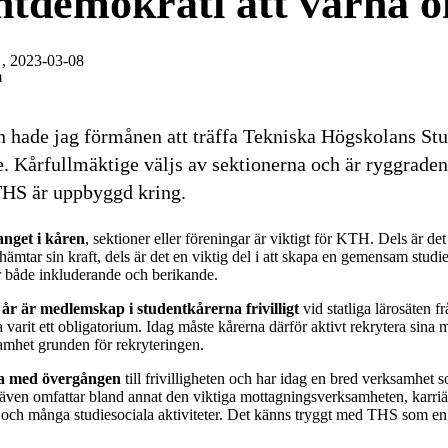
ntdemokrati att värna 
, 2023-03-08
m
 hade jag förmånen att träffa Tekniska Högskolans St
. Kårfullmäktige väljs av sektionerna och är ryggrade
HS är uppbyggd kring.
nget i kåren
, sektioner eller föreningar är viktigt för KTH. Dels är d
hämtar sin kraft, dels är det en viktig del i att skapa en gemensam studi
r både inkluderande och berikande.
år är medlemskap i studentkårerna frivilligt
vid statliga lärosäten f
a varit ett obligatorium. Idag måste kårerna därför aktivt rekrytera sina
amhet grunden för rekryteringen.
a med övergången
till frivilligheten och har idag en bred verksamhet 
 även omfattar bland annat den viktiga mottagningsverksamheten, karriä
och många studiesociala aktiviteter. Det känns tryggt med THS som en 