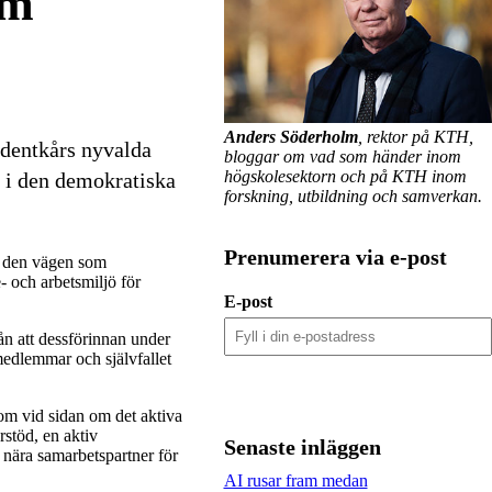
om
Anders Söderholm
, rektor på KTH,
udentkårs nyvalda
bloggar om vad som händer inom
högskolesektorn och på KTH inom
n i den demokratiska
forskning, utbildning och samverkan.
Prenumerera via e-post
et den vägen som
e- och arbetsmiljö för
E-post
rån att dessförinnan under
 medlemmar och självfallet
som vid sidan om det aktiva
rstöd, en aktiv
Senaste inläggen
nära samarbetspartner för
AI rusar fram medan