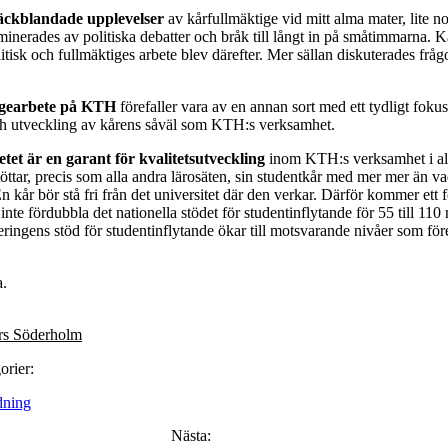
räckblandade upplevelser
av kårfullmäktige vid mitt alma mater, lite nor
inerades av politiska debatter och bråk till långt in på småtimmarna. K
olitisk och fullmäktiges arbete blev därefter. Mer sällan diskuterades fråg
igearbete på KTH
förefaller vara av en annan sort med ett tydligt fokus 
h utveckling av kårens såväl som KTH:s verksamhet.
et är en garant för kvalitetsutveckling
inom KTH:s verksamhet i all
tar, precis som alla andra lärosäten, sin studentkår med mer mer än vad v
n kår bör stå fri från det universitet där den verkar. Därför kommer ett fö
inte fördubbla det nationella stödet för studentinflytande för 55 till 110
eringens stöd för studentinflytande ökar till motsvarande nivåer som före
a.
rs Söderholm
orier:
dning
Nästa: