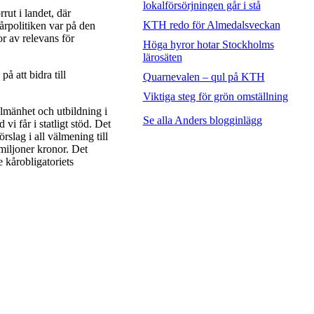
lokalförsörjningen går i stå
rut i landet, där
KTH redo för Almedalsveckan
årpolitiken var på den
or av relevans för
Höga hyror hotar Stockholms
lärosäten
på att bidra till
Quarnevalen – qul på KTH
Viktiga steg för grön omställning
mänhet och utbildning i
Se alla Anders blogginlägg
i får i statligt stöd. Det
rslag i all välmening till
 miljoner kronor. Det
 kårobligatoriets