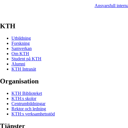
Ansvarsfull intern
KTH
Utbildning
Forskning
Samverkan
Om KTH
Student på KTH
Alumni
KTH Intranät
Organisation
KTH Biblioteket
KTH:s skolor
Centrumbildningar
Rektor och ledning
KTH:s verksamhetsstöd
Tjänster