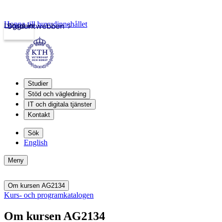
Hoppa till huvudinnehållet
Logga in
Studentwebben
Studier
Stöd och vägledning
IT och digitala tjänster
Kontakt
Sök
English
Meny
Om kursen AG2134
Kurs- och programkatalogen
Om kursen AG2134