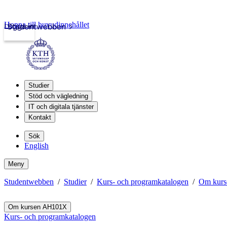
Hoppa till huvudinnehållet
Logga in
Studentwebben
Studier
Stöd och vägledning
IT och digitala tjänster
Kontakt
Sök
English
Meny
Studentwebben
Studier
Kurs- och programkatalogen
Om kur
Om kursen AH101X
Kurs- och programkatalogen