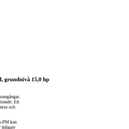
 grundnivå 15,0 hp
rsomgångar.
rande. Ett
anera och
rs-PM kan
 tidigare