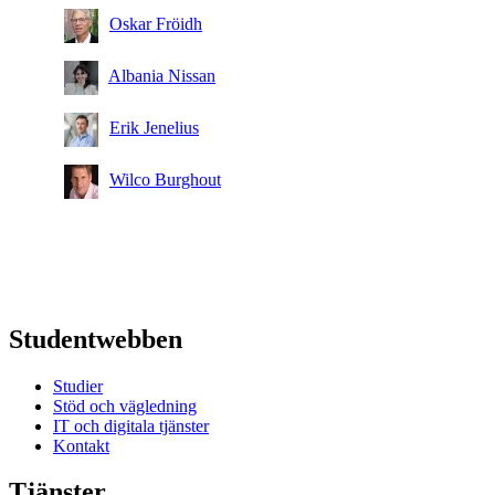
Oskar Fröidh
Albania Nissan
Erik Jenelius
Wilco Burghout
Studentwebben
Studier
Stöd och vägledning
IT och digitala tjänster
Kontakt
Tjänster