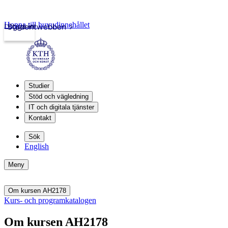
Hoppa till huvudinnehållet
Logga in
Studentwebben
Studier
Stöd och vägledning
IT och digitala tjänster
Kontakt
Sök
English
Meny
Om kursen AH2178
Kurs- och programkatalogen
Om kursen AH2178