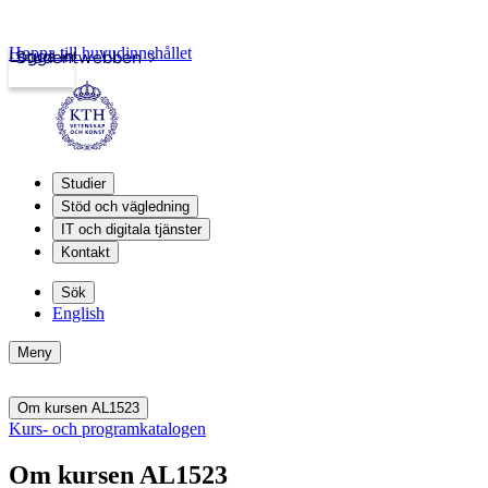
Hoppa till huvudinnehållet
Logga in
Studentwebben
Studier
Stöd och vägledning
IT och digitala tjänster
Kontakt
Sök
English
Meny
Om kursen AL1523
Kurs- och programkatalogen
Om kursen AL1523