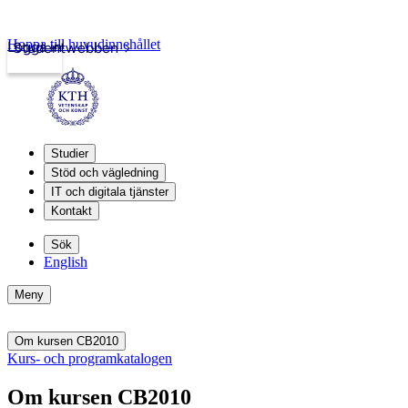
Hoppa till huvudinnehållet
Logga in
Studentwebben
Studier
Stöd och vägledning
IT och digitala tjänster
Kontakt
Sök
English
Meny
Om kursen CB2010
Kurs- och programkatalogen
Om kursen CB2010