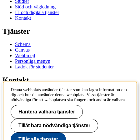
Studier
Stöd och vägledning
IT och digitala tjänster
Kontakt
Tjänster
Schema
Canvas
Webbmejl
Personliga menyn
Ladok för studenter
Kontakt
Denna webbplats använder tjänster som kan lagra information om
Kontakta utbildningsprogram
dig och hur du använder denna webbplats. Vissa tjänster är
Kontakta kurs
nödvändiga för att webbplatsen ska fungera och andra är valbara.
IT-support
KTH Entré
Hantera valbara tjänster
KTH Biblioteket
Tillåt bara nödvändiga tjänster
KTH
100 44 Stockholm
+46 8 790 60 00
Tillåt alla tjänster