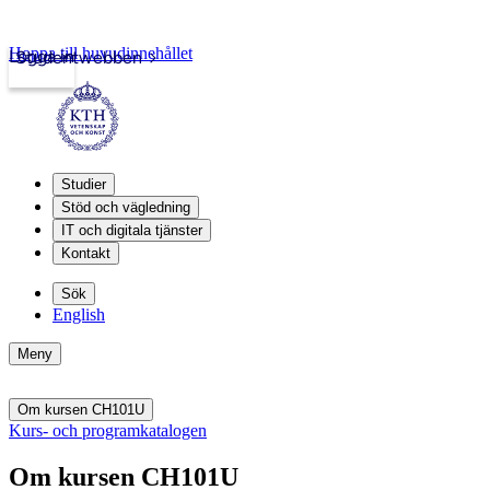
Hoppa till huvudinnehållet
Logga in
Studentwebben
Studier
Stöd och vägledning
IT och digitala tjänster
Kontakt
Sök
English
Meny
Om kursen CH101U
Kurs- och programkatalogen
Om kursen CH101U