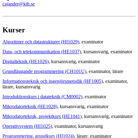
cajander@kth.se
Kurser
Algoritmer och datastrukturer (HI1029)
, examinator
Data- och telekommunikation (HE1037)
, kursansvarig
, examinator
Digitalteknik (HE1026)
, kursansvarig
, examinator
Grundläggande programmering (CH101U)
, examinator
, lärare
Informationsteknik och ingenjörsmetodik (HF1005)
, examinator
,
lärare
, kursansvarig
Introduktionskurs i datateknik (CM0002)
, examinator
Mikrodatorteknik (HE1028)
, kursansvarig
, examinator
Mikrodatorteknik, projektkurs (HE1041)
, kursansvarig
, examinator
Operativsystem (HI1025)
, examinator
, kursansvarig
Programmering, grundkurs (HI1024)
, lärare
, examinator