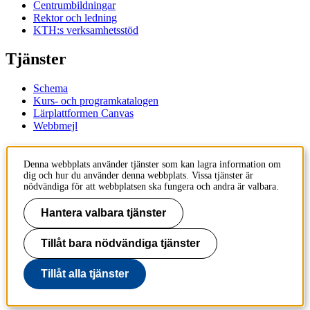
Centrumbildningar
Rektor och ledning
KTH:s verksamhetsstöd
Tjänster
Schema
Kurs- och programkatalogen
Lärplattformen Canvas
Webbmejl
Kontakt
Denna webbplats använder tjänster som kan lagra information om
dig och hur du använder denna webbplats. Vissa tjänster är
KTH
nödvändiga för att webbplatsen ska fungera och andra är valbara.
100 44 Stockholm
+46 8 790 60 00
Hantera valbara tjänster
Kontakta KTH
Tillåt bara nödvändiga tjänster
Jobba på KTH
Press och media
Faktura och betalning KTH
Tillåt alla tjänster
Om KTH:s webbplatser
Tillgänglighetsredogörelse