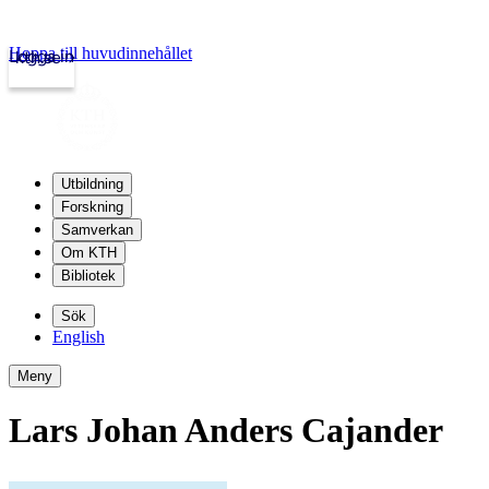
Hoppa till huvudinnehållet
Logga in
kth.se
Utbildning
Forskning
Samverkan
Om KTH
Bibliotek
Sök
English
Meny
Lars Johan Anders Cajander