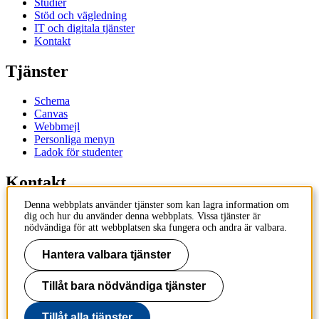
Studier
Stöd och vägledning
IT och digitala tjänster
Kontakt
Tjänster
Schema
Canvas
Webbmejl
Personliga menyn
Ladok för studenter
Kontakt
Denna webbplats använder tjänster som kan lagra information om
Kontakta utbildningsprogram
dig och hur du använder denna webbplats. Vissa tjänster är
Kontakta kurs
nödvändiga för att webbplatsen ska fungera och andra är valbara.
IT-support
KTH Entré
Hantera valbara tjänster
KTH Biblioteket
Tillåt bara nödvändiga tjänster
KTH
100 44 Stockholm
+46 8 790 60 00
Tillåt alla tjänster