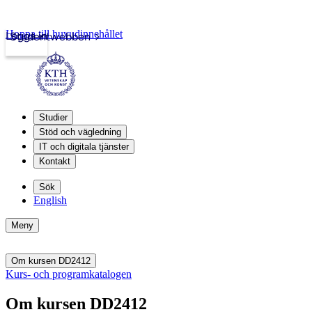
Hoppa till huvudinnehållet
Logga in
Studentwebben
Studier
Stöd och vägledning
IT och digitala tjänster
Kontakt
Sök
English
Meny
Om kursen DD2412
Kurs- och programkatalogen
Om kursen DD2412