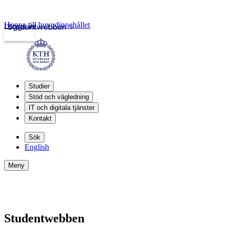
Hoppa till huvudinnehållet
Logga in
Studentwebben
Studier
Stöd och vägledning
IT och digitala tjänster
Kontakt
Sök
English
Meny
Studentwebben