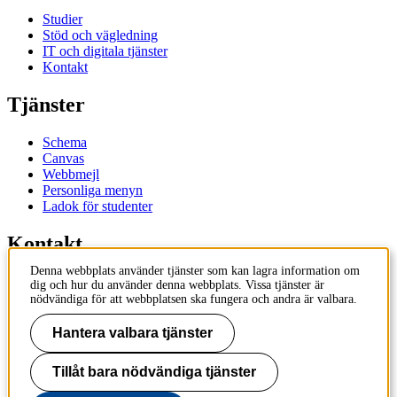
Studier
Stöd och vägledning
IT och digitala tjänster
Kontakt
Tjänster
Schema
Canvas
Webbmejl
Personliga menyn
Ladok för studenter
Kontakt
Denna webbplats använder tjänster som kan lagra information om
Kontakta utbildningsprogram
dig och hur du använder denna webbplats. Vissa tjänster är
Kontakta kurs
nödvändiga för att webbplatsen ska fungera och andra är valbara.
IT-support
KTH Entré
Hantera valbara tjänster
KTH Biblioteket
Tillåt bara nödvändiga tjänster
KTH
100 44 Stockholm