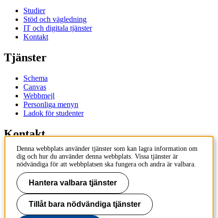
Studier
Stöd och vägledning
IT och digitala tjänster
Kontakt
Tjänster
Schema
Canvas
Webbmejl
Personliga menyn
Ladok för studenter
Kontakt
Denna webbplats använder tjänster som kan lagra information om
Kontakta utbildningsprogram
dig och hur du använder denna webbplats. Vissa tjänster är
Kontakta kurs
nödvändiga för att webbplatsen ska fungera och andra är valbara.
IT-support
KTH Entré
Hantera valbara tjänster
KTH Biblioteket
Tillåt bara nödvändiga tjänster
KTH
100 44 Stockholm