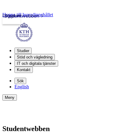
Hoppa till huvudinnehållet
Logga in
Studentwebben
Studier
Stöd och vägledning
IT och digitala tjänster
Kontakt
Sök
English
Meny
Studentwebben