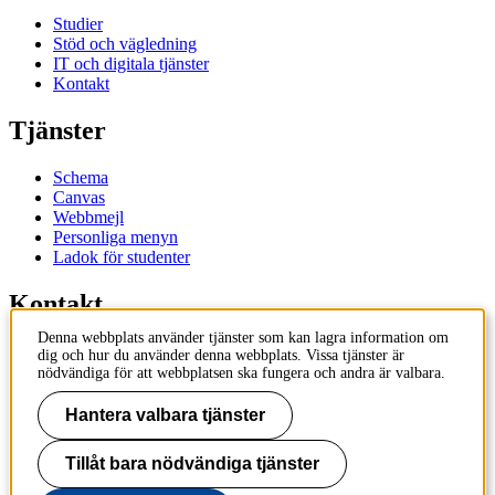
Studier
Stöd och vägledning
IT och digitala tjänster
Kontakt
Tjänster
Schema
Canvas
Webbmejl
Personliga menyn
Ladok för studenter
Kontakt
Denna webbplats använder tjänster som kan lagra information om
Kontakta utbildningsprogram
dig och hur du använder denna webbplats. Vissa tjänster är
Kontakta kurs
nödvändiga för att webbplatsen ska fungera och andra är valbara.
IT-support
KTH Entré
Hantera valbara tjänster
KTH Biblioteket
Tillåt bara nödvändiga tjänster
KTH
100 44 Stockholm