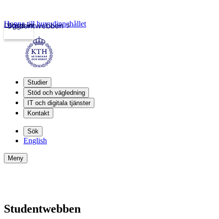
Hoppa till huvudinnehållet
Logga in
Studentwebben
Studier
Stöd och vägledning
IT och digitala tjänster
Kontakt
Sök
English
Meny
Studentwebben