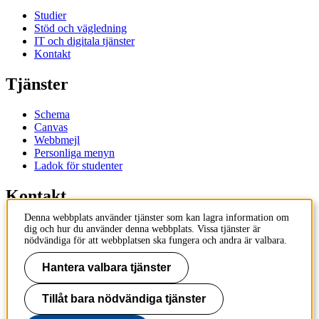
Studier
Stöd och vägledning
IT och digitala tjänster
Kontakt
Tjänster
Schema
Canvas
Webbmejl
Personliga menyn
Ladok för studenter
Kontakt
Denna webbplats använder tjänster som kan lagra information om
Kontakta utbildningsprogram
dig och hur du använder denna webbplats. Vissa tjänster är
Kontakta kurs
nödvändiga för att webbplatsen ska fungera och andra är valbara.
IT-support
KTH Entré
Hantera valbara tjänster
KTH Biblioteket
Tillåt bara nödvändiga tjänster
KTH
100 44 Stockholm