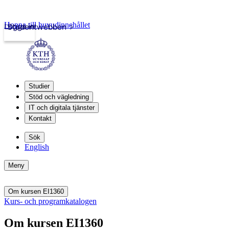
Hoppa till huvudinnehållet
Logga in
Studentwebben
Studier
Stöd och vägledning
IT och digitala tjänster
Kontakt
Sök
English
Meny
Om kursen EI1360
Kurs- och programkatalogen
Om kursen EI1360