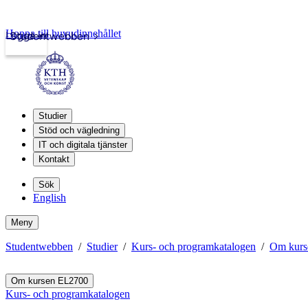
Hoppa till huvudinnehållet
Logga in
Studentwebben
Studier
Stöd och vägledning
IT och digitala tjänster
Kontakt
Sök
English
Meny
Studentwebben
Studier
Kurs- och programkatalogen
Om kurs
Om kursen EL2700
Kurs- och programkatalogen