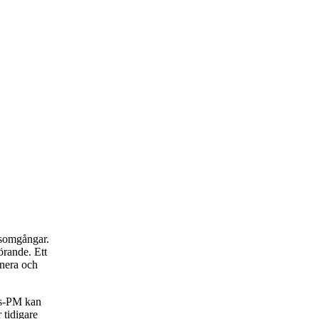
rsomgångar.
rande. Ett
anera och
rs-PM kan
 tidigare