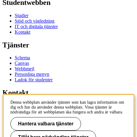
Studentwebben
Studier
Stöd och vägledning
IT och digitala tjänster
Kontakt
Tjänster
Schema
Canvas
Webbmejl
Personliga menyn
Ladok för studenter
Kontakt
Denna webbplats använder tjänster som kan lagra information om
Kontakta utbildningsprogram
dig och hur du använder denna webbplats. Vissa tjänster är
Kontakta kurs
nödvändiga för att webbplatsen ska fungera och andra är valbara.
IT-support
KTH Entré
Hantera valbara tjänster
KTH Biblioteket