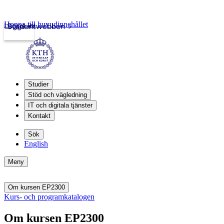
Hoppa till huvudinnehållet
Logga in
Studentwebben
Studier
Stöd och vägledning
IT och digitala tjänster
Kontakt
Sök
English
Meny
Om kursen EP2300
Kurs- och programkatalogen
Om kursen EP2300