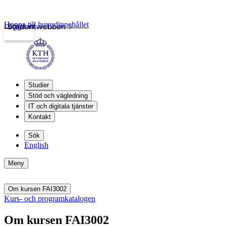
Hoppa till huvudinnehållet
Logga in
Studentwebben
Studier
Stöd och vägledning
IT och digitala tjänster
Kontakt
Sök
English
Meny
Om kursen FAI3002
Kurs- och programkatalogen
Om kursen FAI3002