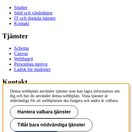
Studier
Stöd och vägledning
IT och digitala tjänster
Kontakt
Tjänster
Schema
Canvas
Webbmejl
Personliga menyn
Ladok för studenter
Kontakt
Denna webbplats använder tjänster som kan lagra information om
Kontakta utbildningsprogram
dig och hur du använder denna webbplats. Vissa tjänster är
Kontakta kurs
nödvändiga för att webbplatsen ska fungera och andra är valbara.
IT-support
KTH Entré
Hantera valbara tjänster
KTH Biblioteket
Tillåt bara nödvändiga tjänster
KTH
100 44 Stockholm