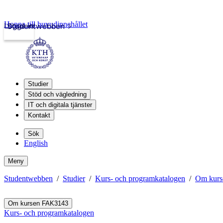
Hoppa till huvudinnehållet
Logga in
Studentwebben
Studier
Stöd och vägledning
IT och digitala tjänster
Kontakt
Sök
English
Meny
Studentwebben
Studier
Kurs- och programkatalogen
Om kur
Om kursen FAK3143
Kurs- och programkatalogen