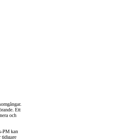
rsomgångar.
rande. Ett
anera och
rs-PM kan
 tidigare