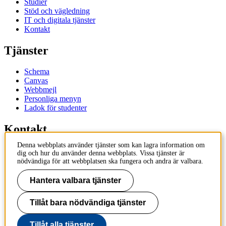
Studier
Stöd och vägledning
IT och digitala tjänster
Kontakt
Tjänster
Schema
Canvas
Webbmejl
Personliga menyn
Ladok för studenter
Kontakt
Denna webbplats använder tjänster som kan lagra information om
Kontakta utbildningsprogram
dig och hur du använder denna webbplats. Vissa tjänster är
Kontakta kurs
nödvändiga för att webbplatsen ska fungera och andra är valbara.
IT-support
KTH Entré
Hantera valbara tjänster
KTH Biblioteket
Tillåt bara nödvändiga tjänster
KTH
100 44 Stockholm
+46 8 790 60 00
Tillåt alla tjänster