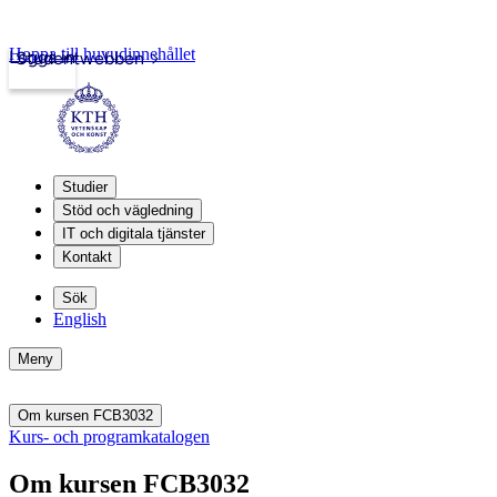
Hoppa till huvudinnehållet
Logga in
Studentwebben
Studier
Stöd och vägledning
IT och digitala tjänster
Kontakt
Sök
English
Meny
Om kursen FCB3032
Kurs- och programkatalogen
Om kursen FCB3032