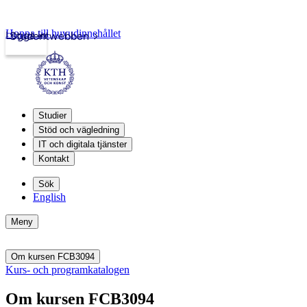
Hoppa till huvudinnehållet
Logga in
Studentwebben
Studier
Stöd och vägledning
IT och digitala tjänster
Kontakt
Sök
English
Meny
Om kursen FCB3094
Kurs- och programkatalogen
Om kursen FCB3094