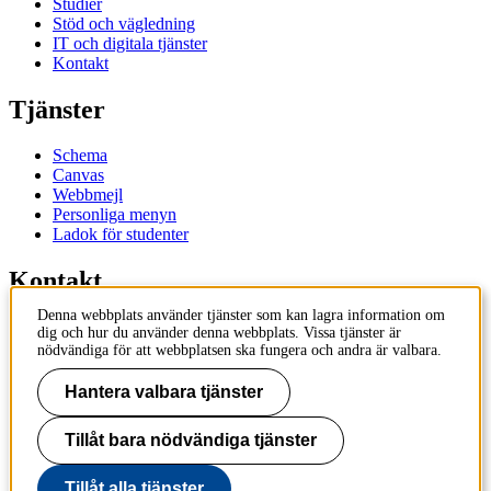
Studier
Stöd och vägledning
IT och digitala tjänster
Kontakt
Tjänster
Schema
Canvas
Webbmejl
Personliga menyn
Ladok för studenter
Kontakt
Denna webbplats använder tjänster som kan lagra information om
Kontakta utbildningsprogram
dig och hur du använder denna webbplats. Vissa tjänster är
Kontakta kurs
nödvändiga för att webbplatsen ska fungera och andra är valbara.
IT-support
KTH Entré
Hantera valbara tjänster
KTH Biblioteket
Tillåt bara nödvändiga tjänster
KTH
100 44 Stockholm
+46 8 790 60 00
Tillåt alla tjänster