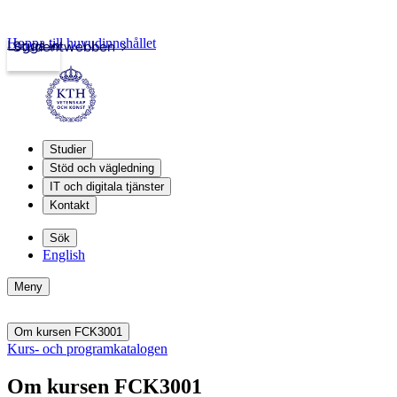
Hoppa till huvudinnehållet
Logga in
Studentwebben
Studier
Stöd och vägledning
IT och digitala tjänster
Kontakt
Sök
English
Meny
Om kursen FCK3001
Kurs- och programkatalogen
Om kursen FCK3001