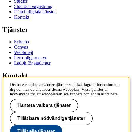
Studier
Stöd och vägledning
IT och digitala tjänster
Kontakt
Tjänster
Schema
Canvas
Webbmejl
Personliga menyn
Ladok för studenter
Kontakt
Denna webbplats använder tjänster som kan lagra information om
Kontakta utbildningsprogram
dig och hur du använder denna webbplats. Vissa tjänster är
Kontakta kurs
nödvändiga för att webbplatsen ska fungera och andra är valbara.
IT-support
KTH Entré
Hantera valbara tjänster
KTH Biblioteket
Tillåt bara nödvändiga tjänster
KTH
100 44 Stockholm
+46 8 790 60 00
Tillåt alla tjänster