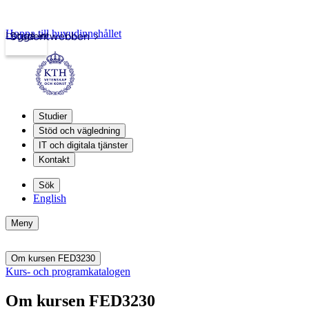
Hoppa till huvudinnehållet
Logga in
Studentwebben
Studier
Stöd och vägledning
IT och digitala tjänster
Kontakt
Sök
English
Meny
Om kursen FED3230
Kurs- och programkatalogen
Om kursen FED3230