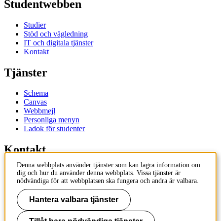
Studentwebben
Studier
Stöd och vägledning
IT och digitala tjänster
Kontakt
Tjänster
Schema
Canvas
Webbmejl
Personliga menyn
Ladok för studenter
Kontakt
Denna webbplats använder tjänster som kan lagra information om
Kontakta utbildningsprogram
dig och hur du använder denna webbplats. Vissa tjänster är
Kontakta kurs
nödvändiga för att webbplatsen ska fungera och andra är valbara.
IT-support
KTH Entré
Hantera valbara tjänster
KTH Biblioteket