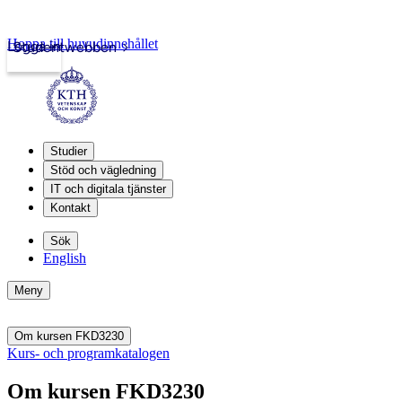
Hoppa till huvudinnehållet
Logga in
Studentwebben
Studier
Stöd och vägledning
IT och digitala tjänster
Kontakt
Sök
English
Meny
Om kursen FKD3230
Kurs- och programkatalogen
Om kursen FKD3230