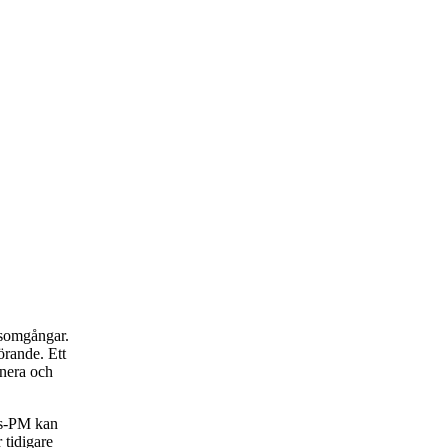
rsomgångar.
rande. Ett
anera och
rs-PM kan
 tidigare