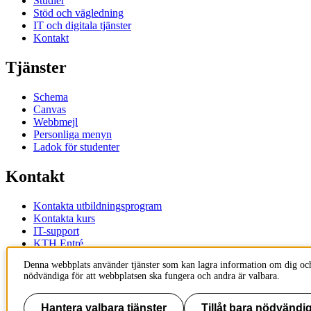
Studier
Stöd och vägledning
IT och digitala tjänster
Kontakt
Tjänster
Schema
Canvas
Webbmejl
Personliga menyn
Ladok för studenter
Kontakt
Kontakta utbildningsprogram
Kontakta kurs
IT-support
KTH Entré
KTH Biblioteket
Denna webbplats använder tjänster som kan lagra information om dig och
nödvändiga för att webbplatsen ska fungera och andra är valbara.
KTH
100 44 Stockholm
+46 8 790 60 00
Hantera valbara tjänster
Tillåt bara nödvändig