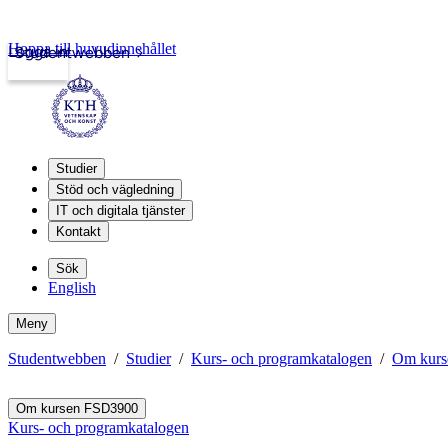
Hoppa till huvudinnehållet
Logga in
Studentwebben
Studier
Stöd och vägledning
IT och digitala tjänster
Kontakt
Sök
English
Meny
Studentwebben
Studier
Kurs- och programkatalogen
Om kurs
Om kursen FSD3900
Kurs- och programkatalogen