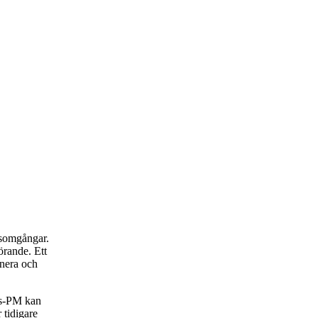
rsomgångar.
rande. Ett
anera och
rs-PM kan
 tidigare