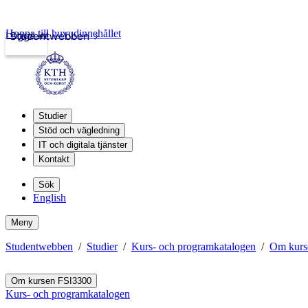
Hoppa till huvudinnehållet
Logga in
Studentwebben
Studier
Stöd och vägledning
IT och digitala tjänster
Kontakt
Sök
English
Meny
Studentwebben
Studier
Kurs- och programkatalogen
Om kurs
Om kursen FSI3300
Kurs- och programkatalogen