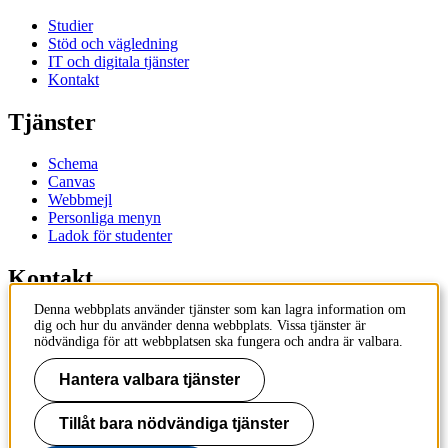
Studier
Stöd och vägledning
IT och digitala tjänster
Kontakt
Tjänster
Schema
Canvas
Webbmejl
Personliga menyn
Ladok för studenter
Kontakt
Denna webbplats använder tjänster som kan lagra information om
Kontakta utbildningsprogram
dig och hur du använder denna webbplats. Vissa tjänster är
Kontakta kurs
nödvändiga för att webbplatsen ska fungera och andra är valbara.
IT-support
KTH Entré
Hantera valbara tjänster
KTH Biblioteket
Tillåt bara nödvändiga tjänster
KTH
100 44 Stockholm