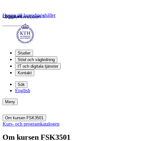
Hoppa till huvudinnehållet
Logga in
Studentwebben
Studier
Stöd och vägledning
IT och digitala tjänster
Kontakt
Sök
English
Meny
Om kursen FSK3501
Kurs- och programkatalogen
Om kursen FSK3501